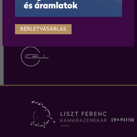
TÁMOGATÓINK
BÉRLETVÁSÁRLÁS
Hírlevél