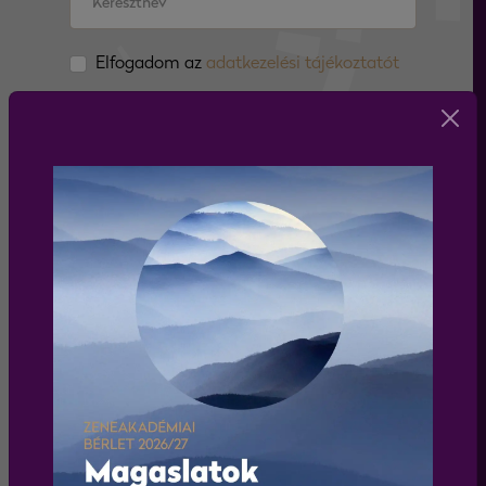
Elfogadom az
adatkezelési tájékoztatót
feliratkozás
WEBSHOP
Körülnézek a webshopban