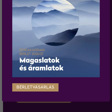
Elfogadom az
adatkezelési tájékoztatót
feliratkozás
WEBSHOP
BÉRLETVÁSÁRLÁS
Körülnézek a webshopban