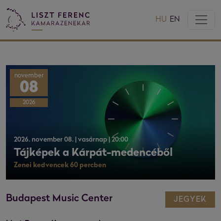
HU
EN
november
08
2026
2026. november 08. | vasárnap | 20:00
Tájképek a Kárpát-medencéből
Zenei kedvencek 60 percben
Budapest Music Center
JEGYEK