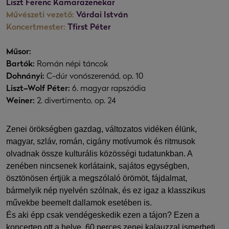
Liszt Ferenc Kamarazenekar
Művészeti vezető:
Várdai István
Koncertmester:
Tfirst Péter
Műsor:
Bartók:
Román népi táncok
Dohnányi:
C-dúr vonószerenád, op. 10
Liszt–Wolf Péter:
6. magyar rapszódia
Weiner:
2. divertimento, op. 24
Zenei örökségben gazdag, változatos vidéken élünk,
magyar, szláv, román, cigány motívumok és ritmusok
olvadnak össze kulturális közösségi tudatunkban. A
zenében nincsenek korlátaink, sajátos egységben,
ösztönösen értjük a megszólaló örömöt, fájdalmat,
bármelyik nép nyelvén szólnak, és ez igaz a klasszikus
művekbe beemelt dallamok esetében is.
És aki épp csak vendégeskedik ezen a tájon? Ezen a
koncerten ott a helye, 60 perces zenei kalauzzal ismerheti