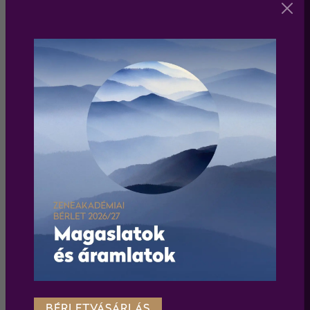
WEBSHOP
Körülnézek a webshopban
TÁMOGATÓINK
BÉRLETVÁSÁRLÁS