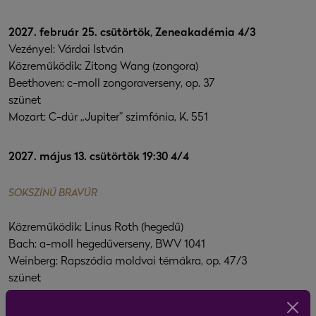
2027. február 25. csütörtök, Zeneakadémia 4/3
Vezényel: Várdai István
Közreműködik: Zitong Wang (zongora)
Beethoven: c-moll zongoraverseny, op. 37
szünet
Mozart: C-dúr „Jupiter” szimfónia, K. 551
2027. május 13. csütörtök 19:30 4/4
SOKSZÍNŰ BRAVÚR
Közreműködik: Linus Roth (hegedű)
Bach: a-moll hegedűverseny, BWV 1041
Weinberg: Rapszódia moldvai témákra, op. 47/3
szünet
Weiner: 1. divertimento
Brahms: 17. és 5. magyar tánc