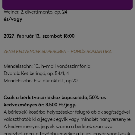
Liszt–Wolf Péter: 6. magyar rapszódia
Weiner: 2. divertimento, op. 24
és/vagy
2027. február 13., szombat 18:00
ZENEI KEDVENCEK 60 PERCBEN – VONÓS ROMANTIKA
Mendelssohn: 10., h-moll vonósszimfónia
Dvořák: Két keringő, op. 54/1, 4
Mendelssohn: Esz-dúr oktett, op.20
Csak a bérletvásárláshoz kapcsolódó, 50%-os
kedvezményes ár: 3.500 Ft/jegy.
A bérlet(ek) kosárba helyezésekor felugró ablak segítségével
választhatók ki a jegyek egyik vagy mindkét hangversenyre.
A kedvezményes jegyek száma a bérletek számával
egyezhet meg, a további jegyekre a teljes jegyár vonatkozik.