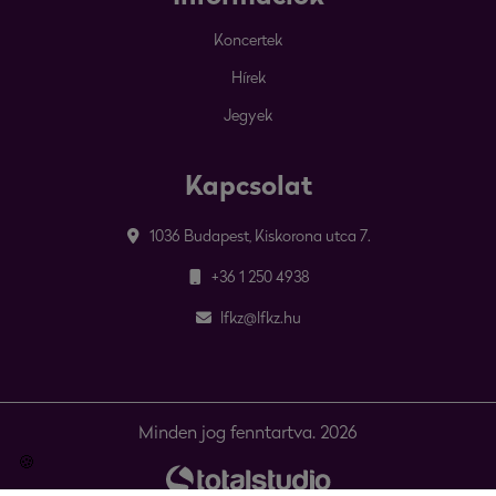
Koncertek
Hírek
Jegyek
Kapcsolat
1036 Budapest, Kiskorona utca 7.
+36 1 250 4938
lfkz@lfkz.hu
Minden jog fenntartva. 2026
🍪