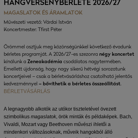
HANGVERSENYBÉRLETE 2026/27
MAGASLATOK ÉS ÁRAMLATOK
Művészeti vezető: Várdai István
Koncertmester: Tfirst Péter
Örömmel osztjuk meg közönségünkkel következő évadunk
bérletes programját. A 2026/27-es szezonra
négy koncertet
kínálunk a
Zeneakadémia
csodálatos nagytermében.
Emellett újdonság, hogy nagy sikerű hétvégi sorozatunk
koncertjeivel – csak a bérletvásárláshoz csatolható jelentős
kedvezménnyel
– bővíthetik a bérletes összeállítást
.
BÉRLETVÁSÁRLÁS
A legnagyobb alkotók az utókor tiszteletével övezett
szimbolikus
magaslatok
, örök minták és példaképek. Bach,
Vivaldi, Mozart vagy Beethoven művészi ihletői a
mindenkori változásoknak, műveik hangokból álló