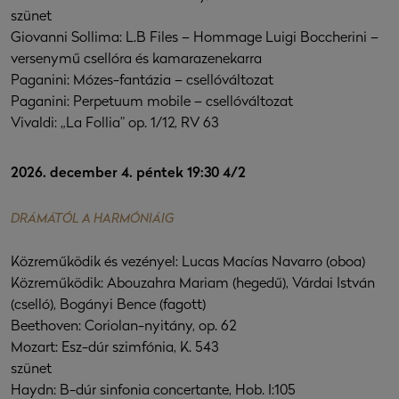
szünet
Giovanni Sollima: L.B Files – Hommage Luigi Boccherini –
versenymű csellóra és kamarazenekarra
Paganini: Mózes-fantázia – csellóváltozat
Paganini: Perpetuum mobile – csellóváltozat
Vivaldi: „La Follia” op. 1/12, RV 63
2026. december 4. péntek 19:30 4/2
DRÁMÁTÓL A HARMÓNIÁIG
Közreműködik és vezényel: Lucas Macías Navarro (oboa)
Közreműködik: Abouzahra Mariam (hegedű), Várdai István
(cselló), Bogányi Bence (fagott)
Beethoven: Coriolan-nyitány, op. 62
Mozart: Esz-dúr szimfónia, K. 543
szünet
Haydn: B-dúr sinfonia concertante, Hob. I:105