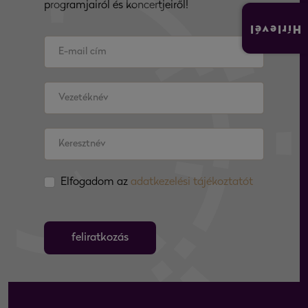
programjairól és koncertjeiről!
Hírlevél
Elfogadom az
adatkezelési tájékoztatót
feliratkozás