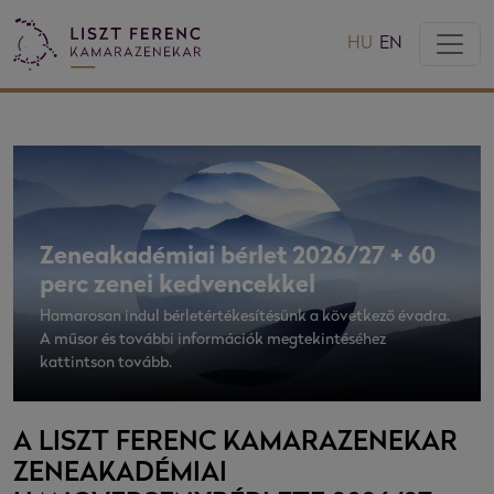
HU
EN
Zeneakadémiai bérlet 2026/27 + 60
perc zenei kedvencekkel
Hamarosan indul bérletértékesítésünk a következő évadra.
A műsor és további információk megtekintéséhez
kattintson tovább.
A LISZT FERENC KAMARAZENEKAR
ZENEAKADÉMIAI