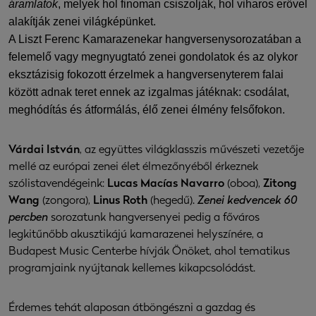
áramlatok
, melyek hol finoman csiszolják, hol viharos erővel
alakítják zenei világképünket.
A Liszt Ferenc Kamarazenekar hangversenysorozatában a
felemelő vagy megnyugtató zenei gondolatok és az olykor
eksztázisig fokozott érzelmek a hangversenyterem falai
között adnak teret ennek az izgalmas játéknak: csodálat,
meghódítás és átformálás, élő zenei élmény felsőfokon.
Várdai István
, az együttes világklasszis művészeti vezetője
mellé az európai zenei élet élmezőnyéből érkeznek
szólistavendégeink:
Lucas Macías Navarro
(oboa),
Zitong
Wang
(zongora),
Linus Roth
(hegedű).
Zenei kedvencek 60
percben
sorozatunk hangversenyei pedig a főváros
legkitűnőbb akusztikájú kamarazenei helyszínére, a
Budapest Music Centerbe hívják Önöket, ahol tematikus
programjaink nyújtanak kellemes kikapcsolódást.
Érdemes tehát alaposan átböngészni a gazdag és