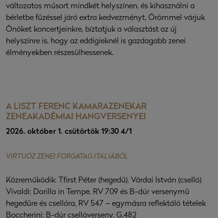
változatos műsort mindkét helyszínen, és kihasználni a
bérletbe fűzéssel járó extra kedvezményt. Örömmel várjuk
Önöket koncertjeinkre, bíztatjuk a választást az új
helyszínre is, hogy az eddigieknél is gazdagabb zenei
élményekben részesülhessenek.
A LISZT FERENC KAMARAZENEKAR
ZENEAKADÉMIAI HANGVERSENYEI
2026. október 1. csütörtök 19:30 4/1
VIRTUÓZ ZENEI FORGATAG ITÁLIÁBÓL
Közreműködik: Tfirst Péter (hegedű), Várdai István (cselló)
Vivaldi: Dorilla in Tempe, RV 709 és B-dúr versenymű
hegedűre és csellóra, RV 547 – egymásra reflektáló tételek
Boccherini: B-dúr csellóverseny, G.482