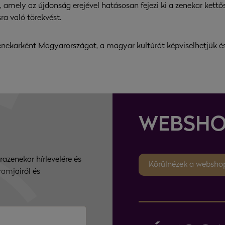
ak, amely az újdonság erejével hatásosan fejezi ki a zenekar ket
a való törekvést.
ekarként Magyarországot, a magyar kultúrát képviselhetjük és 
WEBSHO
razenekar hírlevelére és
Körülnézek a websho
ramjairól és