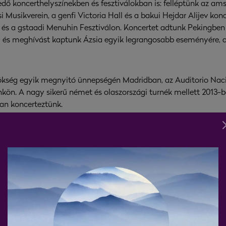
dő koncerthelyszínekben és fesztiválokban is: felléptünk az am
csi Musikverein, a genfi Victoria Hall és a bakui Hejdar Alijev k
 a gstaadi Menuhin Fesztiválon. Koncertet adtunk Pekingben a 
és meghívást kaptunk Ázsia egyik legrangosabb eseményére, a 
ökség egyik megnyitó ünnepségén Madridban, az Auditorio Nacio
rtünkön. A nagy sikerű német és olaszországi turnék mellett 201
an koncerteztünk.
utsche Grammophon gondozásában 2016-ban megjelent hanglem
s” című CD kiemelkedő kritikai visszhangot kapott, és hosszú i
 elismerése számunkra a legfontosabb.
zenei kiadvánnyal is megünnepeltük: megjelent
jubileumi dupl
emblematikusabb pillanatait. A lemezen válogatott stúdió- és ko