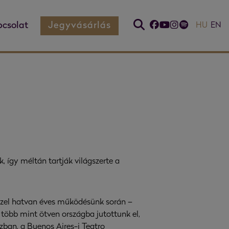
csolat
Jegyvásárlás
HU
EN
, így méltán tartják világszerte a
Közel hatvan éves működésünk során –
: több mint ötven országba jutottunk el,
zban, a Buenos Aires-i Teatro