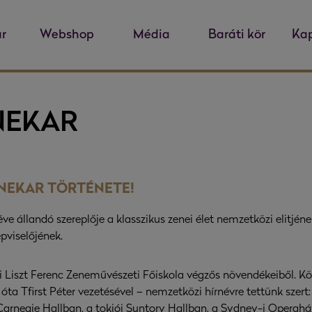
r
Webshop
Média
Baráti kör
Kap
NEKAR
ENEKAR TÖRTÉNETE!
 állandó szereplője a klasszikus zenei élet nemzetközi elitjének
pviselőjének.
i Liszt Ferenc Zeneművészeti Főiskola végzős növendékeiből. 
óta Tfirst Péter vezetésével – nemzetközi hírnévre tettünk szert
Carnegie Hallban, a tokiói Suntory Hallban, a Sydney-i Operahá