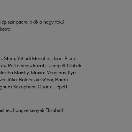
lép színpadra, akik a nagy fokú
arral.
ac Stern, Yehudi Menuhin, Jean-Pierre
ek. Partnereink között szerepelt többek
Mischa Maisky, Maxim Vengerov, Ilya
er Júlia, Boldoczki Gábor, Baráti
Signum Saxophone Quartet lépett
pelnek hangversenyek Elisabeth