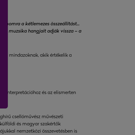
zámomra a kétlemezes összeállítást...
z élő muzsika hangjait adják vissza – a
ek – mindazoknak, akik értékelik a
zi interpretációhoz és az elismerten
ilághírű csellóművész művészeti
 külföldi és magyar szakértők
kájukkal nemzetközi összevetésben is