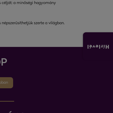
tős célját: a minőségi hagyomány
népszerűsíthetjük szerte a világban.
Hírlevél
P
pban