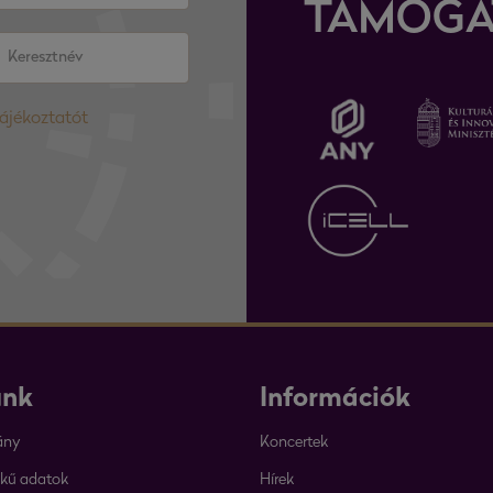
TÁMOGA
tájékoztatót
unk
Információk
ány
Koncertek
kű adatok
Hírek