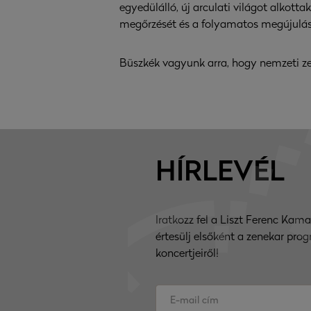
egyedülálló, új arculati világot alkott
megőrzését és a folyamatos megújulásr
Büszkék vagyunk arra, hogy nemzeti zen
HÍRLEVÉL
Iratkozz fel a Liszt Ferenc Kama
értesülj elsőként a zenekar prog
koncertjeiről!