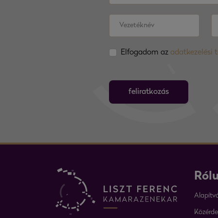
Elfogadom az
adatkezelési 
feliratkozás
Ról
Alapítv
Közérde