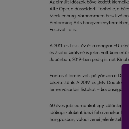
Az elmúlt időszak bővelkedett kiemelke
Alte Oper, a düsseldorfi Tonhalle, a bé
Mecklenburg-Vorpommern Fesztiválon és
Performing Arts hangversenytermében, 
Festival-ra is.
A 2011-es Liszt-év és a magyar EU-eln
és Zsófia királyné is jelen volt konce
Japánban, 2019-ben pedig ismét Kínáb
Fontos állomás volt pályánkon a De
készítettünk. A 2019-es „My Double Bas
lemezvásárlási listákat – közönségünk
60 éves jubileumunkat egy különleges 
időkapszulaként idézi fel a zenekar leg
hangzásban, valódi zenei jelenléttel.