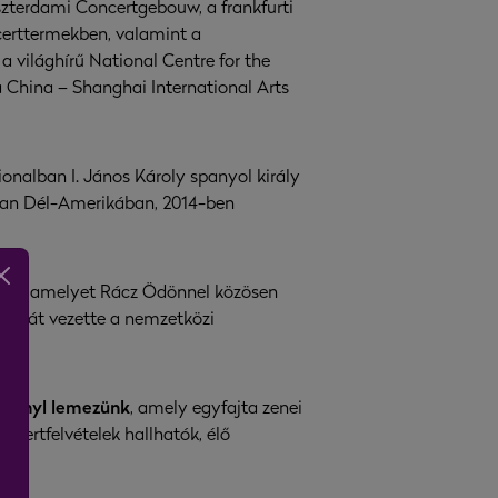
szterdami Concertgebouw, a frankfurti
oncerttermekben, valamint a
világhírű National Centre for the
China – Shanghai International Arts
nalban I. János Károly spanyol király
3-ban Dél-Amerikában, 2014-ben
ez, amelyet Rácz Ödönnel közösen
dőn át vezette a nemzetközi
a vinyl lemezünk
, amely egyfajta zenei
ncertfelvételek hallhatók, élő