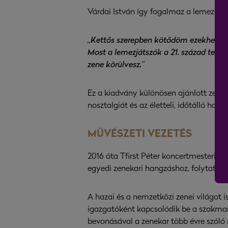
Várdai István így fogalmaz a lemezről:
„Kettős szerepben kötődöm ezekhez a f
Most a lemezjátszók a 21. század techni
zene körülvesz.”
Ez a kiadvány különösen ajánlott zener
nosztalgiát és az életteli, időtálló hang
MŰVÉSZETI VEZETÉS
2016 óta Tfirst Péter koncertmesteri i
egyedi zenekari hangzáshoz, folytatódo
A hazai és a nemzetközi zenei világot i
igazgatóként kapcsolódik be a szakmai 
bevonásával a zenekar több évre szóló 