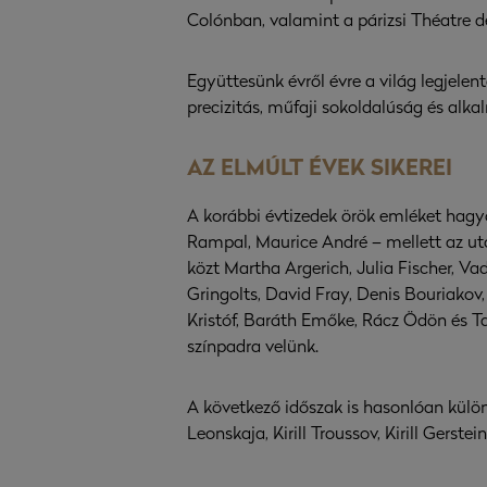
Colónban, valamint a párizsi Théatre de
Együttesünk évről évre a világ legjele
precizitás, műfaji sokoldalúság és alk
AZ ELMÚLT ÉVEK SIKEREI
A korábbi évtizedek örök emléket hagyó 
Rampal, Maurice André – mellett az utó
közt Martha Argerich, Julia Fischer,
Gringolts, David Fray, Denis Bouriakov,
Kristóf, Baráth Emőke, Rácz Ödön és T
színpadra velünk.
A következő időszak is hasonlóan külö
Leonskaja, Kirill Troussov, Kirill Gerst