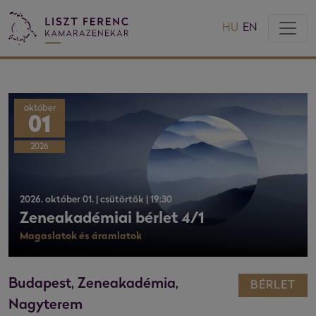
HU
EN
október
01
2026
2026. október 01. | csütörtök | 19:30
Zeneakadémiai bérlet 4/1
Magaslatok és áramlatok
Budapest, Zeneakadémia,
BÉRLET
Nagyterem