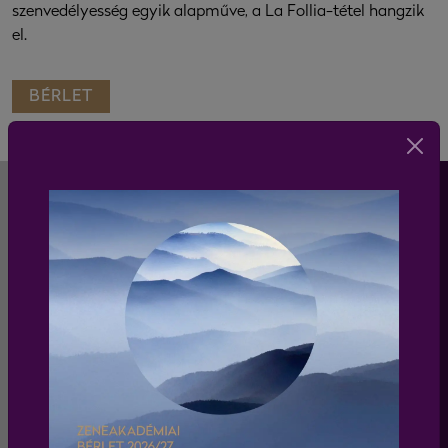
szenvedélyesség egyik alapműve, a La Follia-tétel hangzik
el.
BÉRLET
HÍRLEVÉL
Iratkozz fel a Liszt Ferenc Kamarazenekar
hírlevelére és értesülj elsőként a zenekar
programjairól és koncertjeiről!