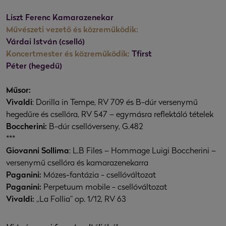
Liszt Ferenc Kamarazenekar
Művészeti vezető és közreműködik:
Várdai István (cselló)
Koncertmester és közreműködik:
Tfirst
Péter (hegedű)
Műsor:
Vivaldi
: Dorilla in Tempe, RV 709 és B-dúr versenymű
hegedűre és csellóra, RV 547 – egymásra reflektáló tételek
Boccherini:
B-dúr csellóverseny, G.482
***
Giovanni Sollima
: L.B Files – Hommage Luigi Boccherini –
versenymű csellóra és kamarazenekarra
Paganini:
Mózes-fantázia - csellóváltozat
Paganini:
Perpetuum mobile - csellóváltozat
Vivaldi:
„La Follia” op. 1/12, RV 63