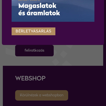
BÉRLETVÁSÁRLÁS
Elfogadom az
adatkezelési tájékoztatót
feliratkozás
WEBSHOP
Körülnézek a webshopban