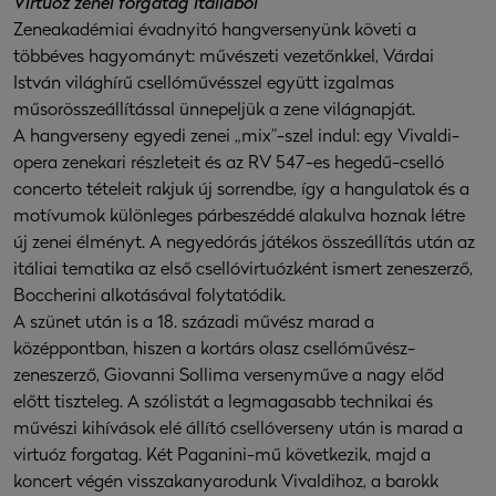
Virtuóz zenei forgatag Itáliából
Zeneakadémiai évadnyitó hangversenyünk követi a
többéves hagyományt: művészeti vezetőnkkel, Várdai
István világhírű csellóművésszel együtt izgalmas
műsorösszeállítással ünnepeljük a zene világnapját.
A hangverseny egyedi zenei „mix”-szel indul: egy Vivaldi-
opera zenekari részleteit és az RV 547-es hegedű-cselló
concerto tételeit rakjuk új sorrendbe, így a hangulatok és a
motívumok különleges párbeszéddé alakulva hoznak létre
új zenei élményt. A negyedórás játékos összeállítás után az
itáliai tematika az első csellóvirtuózként ismert zeneszerző,
Boccherini alkotásával folytatódik.
A szünet után is a 18. századi művész marad a
középpontban, hiszen a kortárs olasz csellóművész-
zeneszerző, Giovanni Sollima versenyműve a nagy előd
előtt tiszteleg. A szólistát a legmagasabb technikai és
művészi kihívások elé állító csellóverseny után is marad a
virtuóz forgatag. Két Paganini-mű következik, majd a
koncert végén visszakanyarodunk Vivaldihoz, a barokk