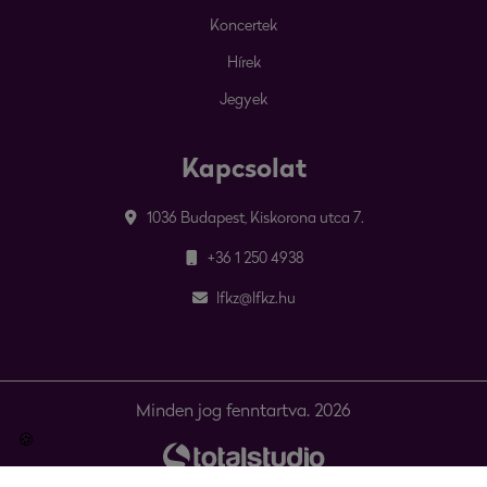
Koncertek
Hírek
Jegyek
Kapcsolat
1036 Budapest, Kiskorona utca 7.
+36 1 250 4938
lfkz@lfkz.hu
Minden jog fenntartva. 2026
🍪