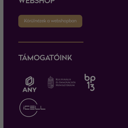
WEBSHOP
Körülnézek a webshopban
TÁMOGATÓINK