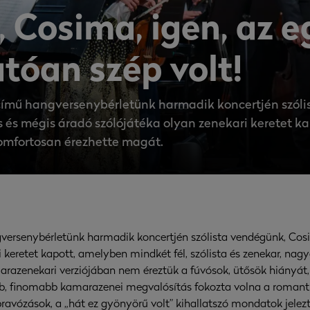
 Cosima, igen, az e
tóan szép volt!
című hangversenybérletünk harmadik koncertjén szól
zes és mégis áradó szólójátéka olyan zenekari keretet k
komfortosan érezhette magát.
ersenybérletünk harmadik koncertjén szólista vendégünk, Cosima
 keretet kapott, amelyben mindkét fél, szólista és zenekar, na
azenekari verziójában nem éreztük a fúvósok, ütősök hiányát,
b, finomabb kamarazenei megvalósítás fokozta volna a romantik
bravózások, a „hát ez gyönyörű volt” kihallatszó mondatok jelez