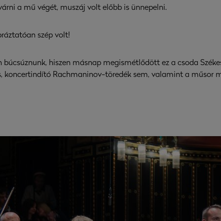
árni a mű végét, muszáj volt előbb is ünnepelni.
práztatóan szép volt!
 búcsúznunk, hiszen másnap megismétlődött ez a csoda Székesf
es, koncertindító Rachmaninov-töredék sem, valamint a műsor má