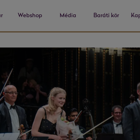
r
Webshop
Média
Baráti kör
Kap