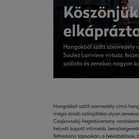
Köszönjük,
elkáprázta
Hangokból szőtt szenvedély 
Soulez Lariviere virtuóz, fes
szólista és zenekar, nagyon 
Hangokból szőtt szenvedély című hangv
mégis áradó szólójátéka olyan zenekari
Csajkovszkij-hegedűverseny vonóskamar
helyett kapott intimebb, bensőségeseb
felharsanó tapsorkán, a bekiabálások, 