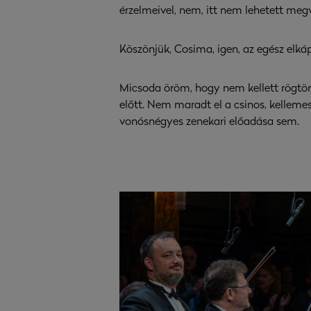
érzelmeivel, nem, itt nem lehetett megv
Köszönjük, Cosima, igen, az egész elká
Micsoda öröm, hogy nem kellett rögtön
előtt. Nem maradt el a csinos, kellem
vonósnégyes zenekari előadása sem.