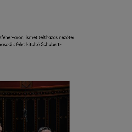
ehérváron, ismét teltházas nézőtér
sodik felét kitöltő Schubert-