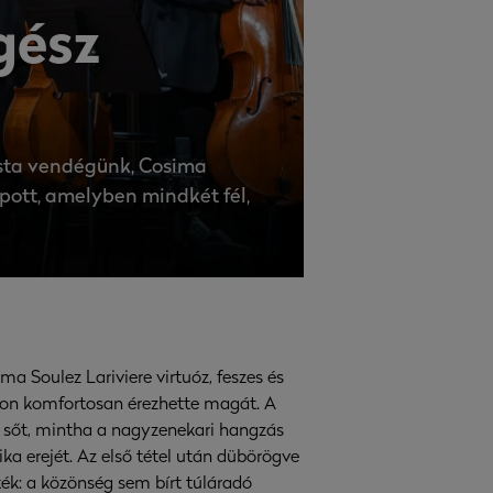
gész
ista vendégünk, Cosima
apott, amelyben mindkét fél,
 Soulez Lariviere virtuóz, feszes és
gyon komfortosan érezhette magát. A
 sőt, mintha a nagyzenekari hangzás
a erejét. Az első tétel után dübörögve
ték: a közönség sem bírt túláradó