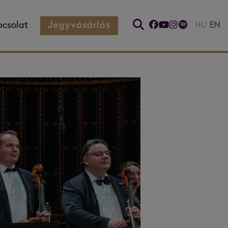
csolat
Jegyvásárlás
HU
EN