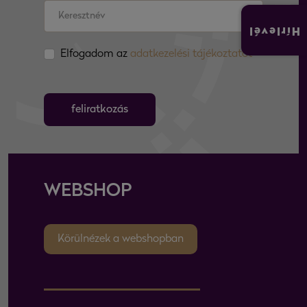
Hírlevél
Elfogadom az
adatkezelési tájékoztatót
feliratkozás
WEBSHOP
Körülnézek a webshopban