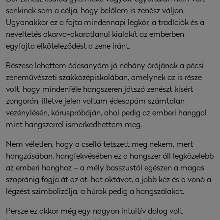
senkinek sem a célja, hogy belőlem is zenész váljon.
Ugyanakkor ez a fajta mindennapi légkör, a tradíciók és a
neveltetés akarva-akaratlanul kialakít az emberben
egyfajta elköteleződést a zene iránt.
Részese lehettem édesanyám jó néhány órájának a pécsi
zeneművészeti szakközépiskolában, amelynek az is része
volt, hogy mindenféle hangszeren játszó zenészt kísért
zongorán, illetve jelen voltam édesapám számtalan
vezénylésén, kóruspróbáján, ahol pedig az emberi hanggal
mint hangszerrel ismerkedhettem meg.
Nem véletlen, hogy a cselló tetszett meg nekem, mert
hangzásában, hangfekvésében ez a hangszer áll legközelebb
az emberi hanghoz – a mély basszustól egészen a magas
szopránig fogja át az öt-hat oktávot, a jobb kéz és a vonó a
légzést szimbolizálja, a húrok pedig a hangszálakat.
Persze ez akkor még egy nagyon intuitív dolog volt