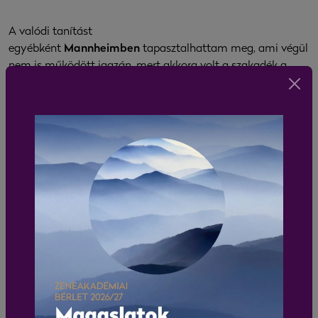
A valódi tanítást
egyébként
Mannheimben
tapasztalhattam meg, ami végül
nem is működött igazán, mert akkora volt a szakadék a
realitás és az elvárásaim közt, hogy úgy éreztem, ha sokáig
maradok, leginkább csak a frusztráció marad, amit átadok
a tanítványaimnak.
A
Bécsi Zeneakadémia
csellótanszékének a vezetése mint
lehetőség azért tetszett meg, mert úgy gondoltam, itt olyan
– akár magyar – csellistákkal fogok tudni dolgozni, akikkel
érdemes.
A fő profilom azonban mind a mai napig a koncertezés.
Azért vállaltam el a
Liszt Ferenc
Kamarazenekar
művészeti vezetői posztját, mert ebben a
munkában végre ötvözni tudom a tanárként és a
művészként megszerzett tapasztalataimat.