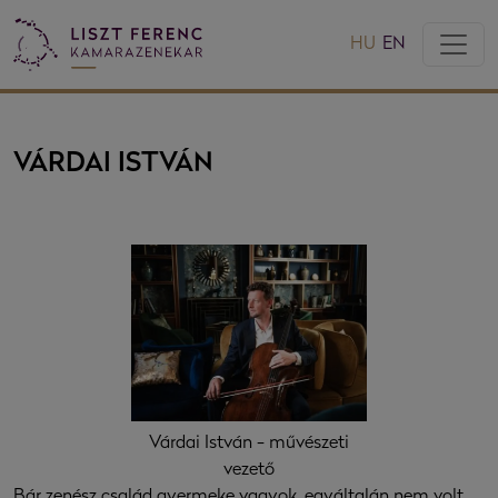
HU
EN
VÁRDAI ISTVÁN
Várdai István - művészeti
vezető
Bár zenész család gyermeke vagyok, egyáltalán nem volt