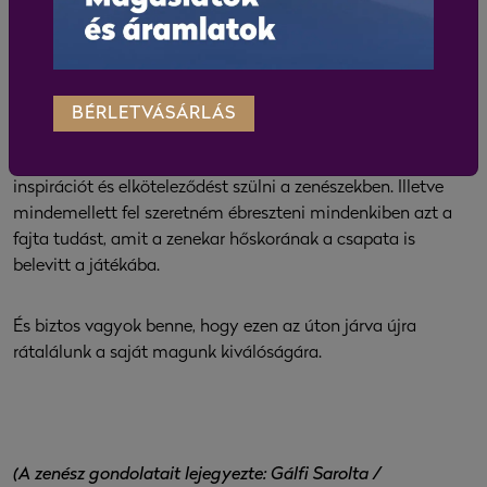
A célom, hogy a zenekar a tradíciók mentén ugyan, de
elinduljon egy új, a kor kihívásaira válaszoló irányba, és
visszanyerje a világ zenekarai között korábban már
BÉRLETVÁSÁRLÁS
betöltött pozícióját. Amit első lépésként adni tudok, az a
vízió, ami azt gondolom, képes lesz egy újfajta motivációt,
inspirációt és elköteleződést szülni a zenészekben. Illetve
mindemellett fel szeretném ébreszteni mindenkiben azt a
fajta tudást, amit a zenekar hőskorának a csapata is
belevitt a játékába.
És biztos vagyok benne, hogy ezen az úton járva újra
rátalálunk a saját magunk kiválóságára.
(A zenész gondolatait lejegyezte: Gálfi Sarolta /