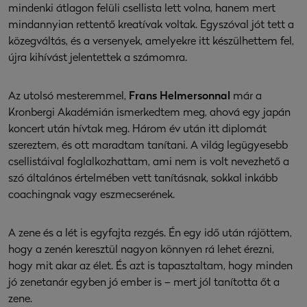
mindenki átlagon felüli csellista lett volna, hanem mert
mindannyian rettentő kreatívak voltak. Egyszóval jót tett a
közegváltás, és a versenyek, amelyekre itt készülhettem fel,
újra kihívást jelentettek a számomra.
Az utolsó mesteremmel,
Frans Helmersonnal
már a
Kronbergi Akadémián ismerkedtem meg, ahová egy japán
koncert után hívtak meg. Három év után itt diplomát
szereztem, és ott maradtam tanítani. A világ legügyesebb
csellistáival foglalkozhattam, ami nem is volt nevezhető a
szó általános értelmében vett tanításnak, sokkal inkább
coachingnak vagy eszmecserének.
A zene és a lét is egyfajta rezgés. Én egy idő után rájöttem,
hogy a zenén keresztül nagyon könnyen rá lehet érezni,
hogy mit akar az élet. És azt is tapasztaltam, hogy minden
jó zenetanár egyben jó ember is – mert jól tanította őt a
zene.