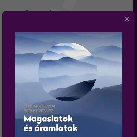
HÍRLEVÉL
Iratkozz fel a Liszt Ferenc Kamarazenekar
hírlevelére és értesülj elsőként a zenekar
programjairól és koncertjeiről!
Elfogadom az
adatkezelési tájékoztatót