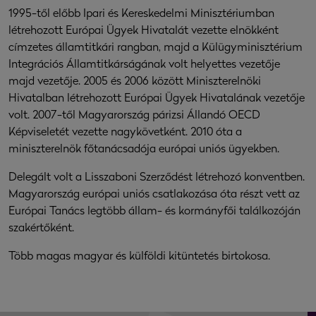
1995-től előbb Ipari és Kereskedelmi Minisztériumban
létrehozott Európai Ügyek Hivatalát vezette elnökként
címzetes államtitkári rangban, majd a Külügyminisztérium
Integrációs Államtitkárságának volt helyettes vezetője
majd vezetője. 2005 és 2006 között Miniszterelnöki
Hivatalban létrehozott Európai Ügyek Hivatalának vezetője
volt. 2007-től Magyarország párizsi Állandó OECD
Képviseletét vezette nagykövetként. 2010 óta a
miniszterelnök főtanácsadója európai uniós ügyekben.
Delegált volt a Lisszaboni Szerződést létrehozó konventben.
Magyarország európai uniós csatlakozása óta részt vett az
Európai Tanács legtöbb állam- és kormányfői találkozóján
szakértőként.
Több magas magyar és külföldi kitüntetés birtokosa.