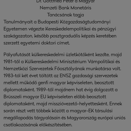
Dr. Gottfried Péter a Magyar
Nemzeti Bank Monetáris
Tanácsának tagja
Tanulmányait a Budapesti Közgazdaságtudományi
Egyetemen végezte Kereskedelempolitikai és pénzügyi
szakágazaton, később posztgraduális képzés keretében
szerzett egyetemi doktori címet.
Pályafutását külkereskedelmi üzletkötőként kezdte, majd
1981-től a Külkereskedelmi Minisztérium Vámpolitikai és
Nemzetközi Szervezetek Főosztályának munkatársa volt.
1983-tól két évet töltött az ENSZ gazdasági szervezetek
mellett működő genfi magyar képviseleten, beosztott
diplomataként. 1989-től majdnem hat évig dolgozott a
Brüsszeli magyar EU képviseleten előbb beosztott
diplomataként, majd misszióvezető-helyettesként. Ennek
során részt vett többek között a magyar-EK társulási
megállapodás tárgyalásain és Magyarország európai uniós
csatlakozásának előkészítésében.