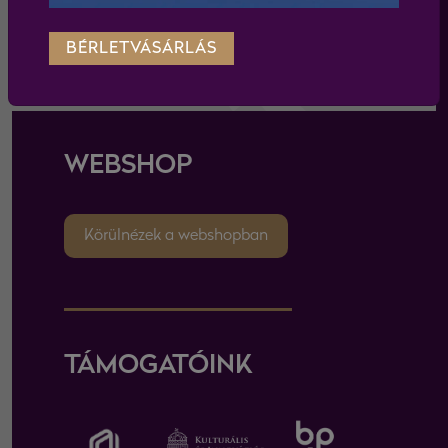
feliratkozás
BÉRLETVÁSÁRLÁS
WEBSHOP
Körülnézek a webshopban
TÁMOGATÓINK