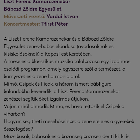
Liszt Ferenc Kamarazenekar
Bábozd Zöldre Egyesület
Művészeti vezető:
Várdai István
Koncertmester:
Tfirst Péter
A Liszt Ferenc Kamarazenekar és a Bábozd Zöldre
Egyesület zenés-bábos előadása (óvodásoknak és
kisiskolásoknak) a KaposFest keretében.
A mese és a klasszikus muzsika találkozása egy izgalmas
családi programon, amely egyszerre szól a természet, a
környezet és a zene harmóniájáról.
Mimó, Csipek és Ficak, a három ismert bábfigura
kalandokba keveredik, a Liszt Ferenc Kamarazenekar
zenészei segítik őket izgalmas útjukon.
Vajon miről álmodik Mimó, és hova rejtőzik el Csipek a
viharban?
Hogyan segítheti mesehőseinket a zene ereje és a gyerekek
összefogása?
Muzsikusok, bábosok és a közönség közösen deríti ki, ki is