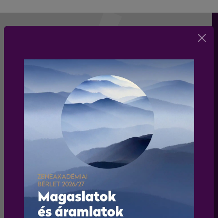
HÍRLEVÉL
Iratkozz fel a Liszt Ferenc Kamarazenekar
hírlevelére és értesülj elsőként a zenekar
programjairól és koncertjeiről!
Elfogadom az
adatkezelési tájékoztatót