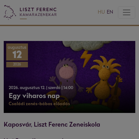
HU
EN
augusztus
12
2026
2026. augusztus 12. | szerda | 14:00
Egy viharos nap
Családi zenés-bábos előadás
Kaposvár, Liszt Ferenc Zeneiskola