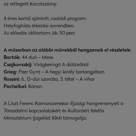
az rettegett Kacatszörny.
4 éves kortól ajánlott, családi program.
Helyfoglalás érkezési sorrendben.
Az előadás időtartam: kb. 50 perc
A műsorban az alábbi művekből hangzanak el részletek:
Bartók:
44 duó – Mese
Csajkovszkij:
Virágkeringő A diótörőből
Grieg:
Peer Gynt – A hegyi király barlangjában
Rossini:
6., D-dúr szonáta, 3. tétel – A vihar
Pachelbel:
Kánon
A Liszt Ferenc Kamarazenekar ifjúsági hangversenyeit a
Társadalmi kapcsolatokért és Kultúráért felelős
Minisztérium (jogelőd: KIM) támogatja.