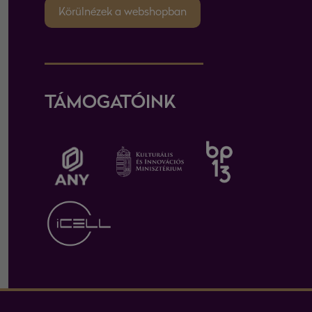
Körülnézek a webshopban
TÁMOGATÓINK