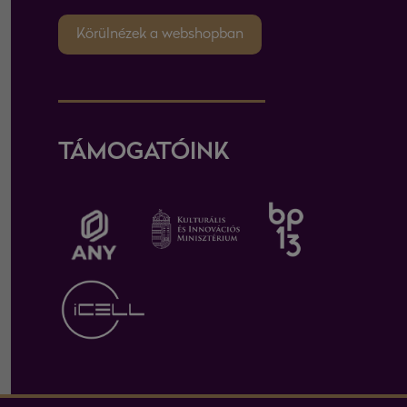
Körülnézek a webshopban
TÁMOGATÓINK