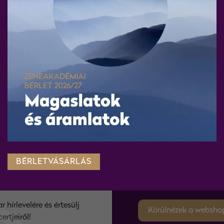
BÉRLETVÁSÁRLÁS
WEBSHO
 hírlevelére és értesülj
Körülnézek a websho
ertjeiről!