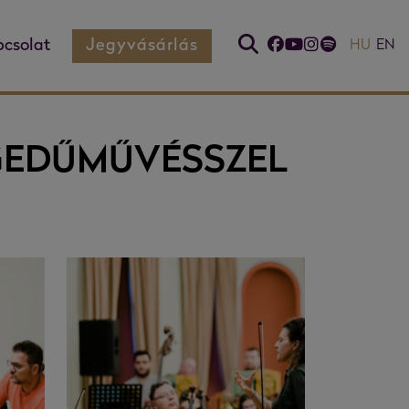
csolat
Jegyvásárlás
HU
EN
GEDŰMŰVÉSSZEL