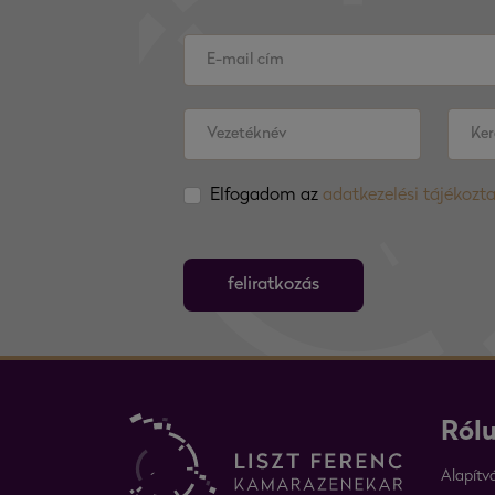
Elfogadom az
adatkezelési tájékozt
feliratkozás
Ról
Alapítv