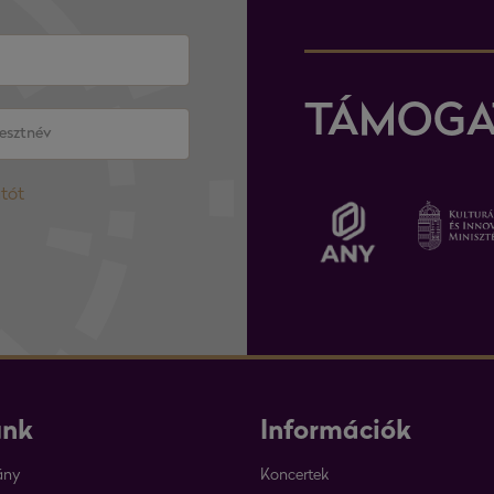
TÁMOGA
atót
unk
Információk
ány
Koncertek