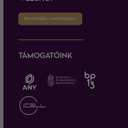
Körülnézek a webshopban
TÁMOGATÓINK