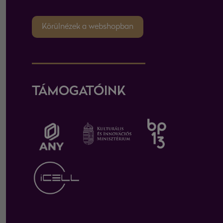
Körülnézek a webshopban
TÁMOGATÓINK