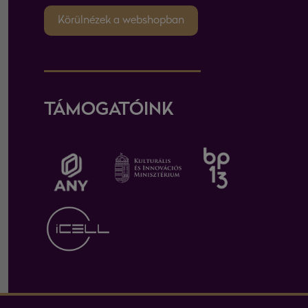
Körülnézek a webshopban
TÁMOGATÓINK