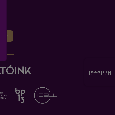
P
pban
TÓINK
Hírlevél