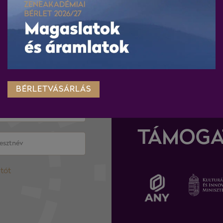
WEBSHO
 hírlevelére és értesülj
Körülnézek a websho
ertjeiről!
BÉRLETVÁSÁRLÁS
TÁMOGA
atót