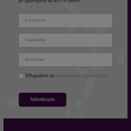
programjairól és koncertjeiről!
Elfogadom az
adatkezelési tájékoztatót
feliratkozás