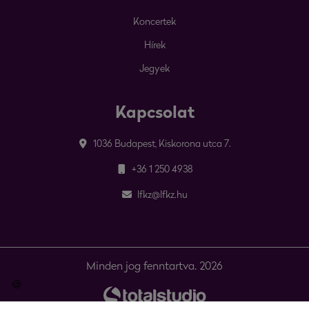
Koncertek
Hírek
Jegyek
Kapcsolat
1036 Budapest, Kiskorona utca 7.
+36 1 250 4938
lfkz@lfkz.hu
Minden jog fenntartva. 2026
🍪