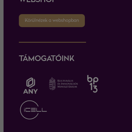
WEBSHOP
Körülnézek a webshopban
TÁMOGATÓINK