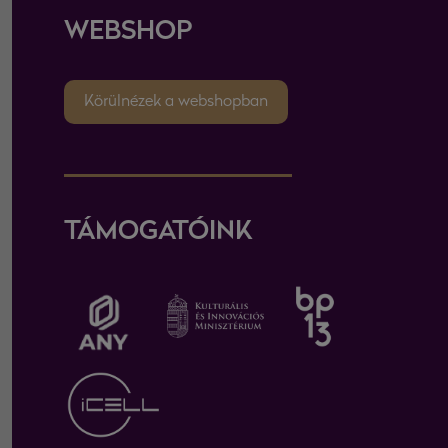
WEBSHOP
Körülnézek a webshopban
TÁMOGATÓINK