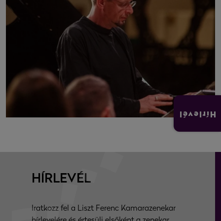
Hírlevél
HÍRLEVÉL
Iratkozz fel a Liszt Ferenc Kamarazenekar
hírlevelére és értesülj elsőként a zenekar