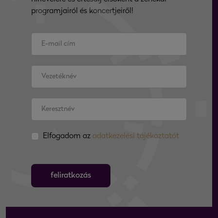
programjairól és koncertjeiről!
Elfogadom az
adatkezelési tájékoztatót
feliratkozás