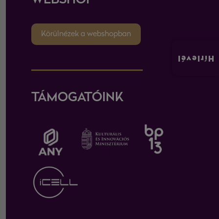
WEBSHOP
Körülnézek a webshopban
Hírlevél
TÁMOGATÓINK