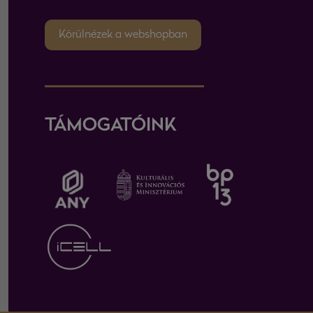
Körülnézek a webshopban
TÁMOGATÓINK