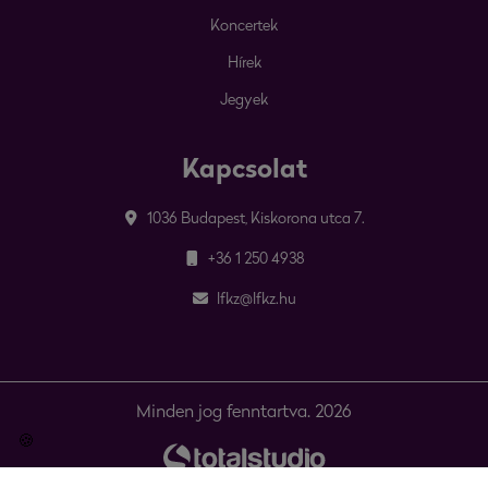
Koncertek
Hírek
Jegyek
Kapcsolat
1036 Budapest, Kiskorona utca 7.
+36 1 250 4938
lfkz@lfkz.hu
Minden jog fenntartva. 2026
🍪