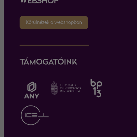
WEBSHOP
Körülnézek a webshopban
TÁMOGATÓINK