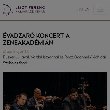
HU
EN
ÉVADZÁRÓ KONCERT A
ZENEAKADÉMIÁN
2022. május 13.
Pusker Júliával, Várdai Istvánnal és Rácz Ödönnel / Kőhidai
Szabolcs fotói