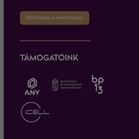
Körülnézek a webshopban
TÁMOGATÓINK