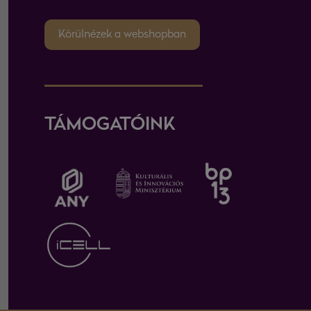
Körülnézek a webshopban
TÁMOGATÓINK