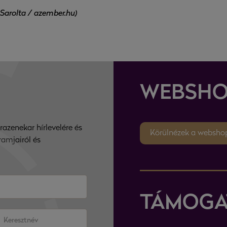
 Sarolta / azember.hu)
WEBSHO
razenekar hírlevelére és
Körülnézek a websho
ramjairól és
TÁMOGA