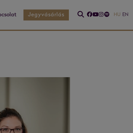
csolat
Jegyvásárlás
HU
EN