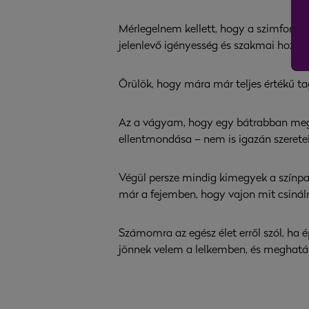
Mérlegelnem kellett, hogy a szimfonik
jelenlevő igényesség és szakmai hozzá
Örülök, hogy mára már teljes értékű ta
Az a vágyam, hogy egy bátrabban megn
ellentmondása – nem is igazán szeretek
Végül persze mindig kimegyek a színpa
már a fejemben, hogy vajon mit csináln
Számomra az egész élet erről szól, h
jönnek velem a lelkemben, és meghat