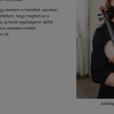
um irányába.
úgy éreztem a haladást, azonban
ztaltam, hogy megtört ez a
 új tanár segítségével, akitől
zus vezetése mellett
m át.
Jobbág