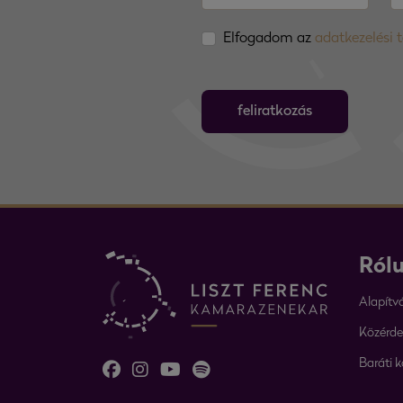
Elfogadom az
adatkezelési 
feliratkozás
Ról
Alapítv
Közérde
Baráti k