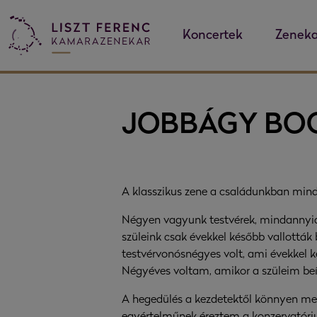
Koncertek
Zeneka
JOBBÁGY BO
A klasszikus zene a családunkban mindi
Négyen vagyunk testvérek, mindannyia
szüleink csak évekkel később vallották 
testvérvonósnégyes volt, ami évekkel k
Négyéves voltam, amikor a szüleim beí
A hegedülés a kezdetektől könnyen men