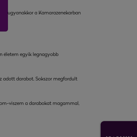
gozni, ugyanakkor a Kamarazenekarban
án életem egyik legnagyobb
z adott darabot. Sokszor megfordult
 hozom-viszem a darabokat magammal,