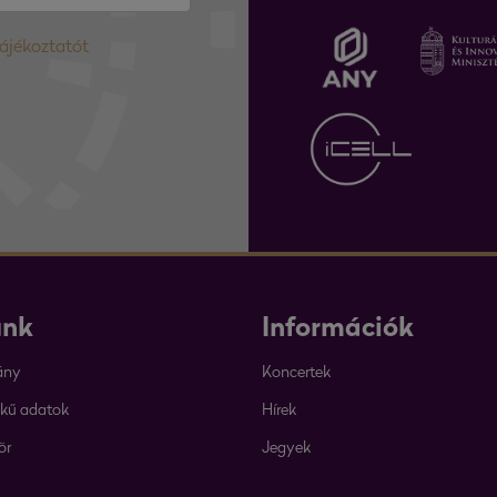
tájékoztatót
unk
Információk
ány
Koncertek
kű adatok
Hírek
ör
Jegyek