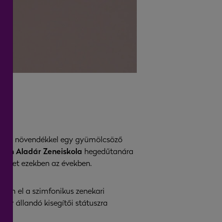
 bízott növendékkel egy gyümölcsöző
Tóth Aladár Zeneiskola
hegedűtanára
semet ezekben az években.
ttam el a szimfonikus zenekari
ogy állandó kisegítői státuszra