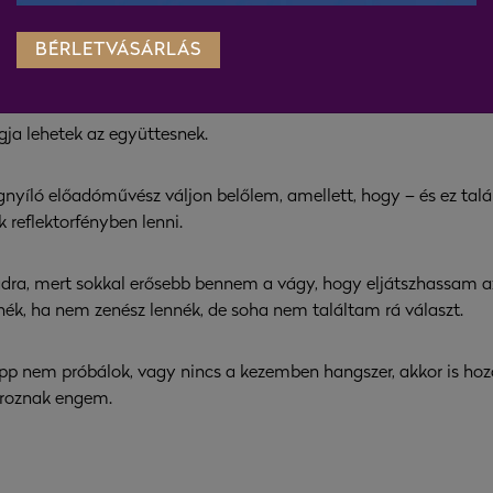
us zenekar szélesebb repertoárja után egy szűkebbel fogok dol
BÉRLETVÁSÁRLÁS
állás miatt örömmel fogadtam el az ajánlatot.
gja lehetek az együttesnek.
yíló előadóművész váljon belőlem, amellett, hogy – és ez tal
 reflektorfényben lenni.
dra, mert sokkal erősebb bennem a vágy, hogy eljátszhassam a
ék, ha nem zenész lennék, de soha nem találtam rá választ.
a épp nem próbálok, vagy nincs a kezemben hangszer, akkor is
ároznak engem.