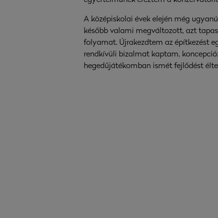
egyértelműnek éreztem a konzervatóri
A középiskolai évek elején még ugyan
később valami megváltozott, azt tapas
folyamat. Újrakezdtem az építkezést egy
rendkívüli bizalmat kaptam, koncepció
hegedűjátékomban ismét fejlődést élte