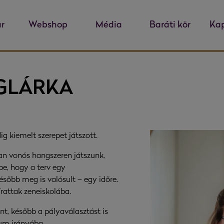
r
Webshop
Média
Baráti kör
Kap
GLÁRKA
g kiemelt szerepet játszott.
n vonós hangszeren játszunk,
be, hogy a terv egy
ésőbb meg is valósult – egy időre.
rattak zeneiskolába.
t, később a pályaválasztást is