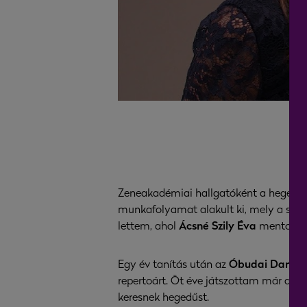
Zeneakadémiai hallgatóként a hegedű gy
munkafolyamat alakult ki, mely a siker
lettem, ahol
Ácsné Szily Éva
mentortan
Egy év tanítás után az
Óbudai Danubi
repertoárt. Öt éve játszottam már a ze
keresnek hegedűst.