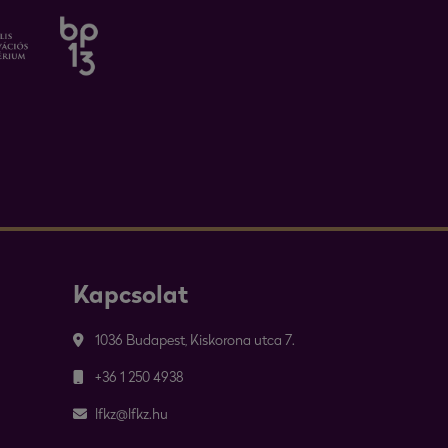
Kapcsolat
1036 Budapest, Kiskorona utca 7.
+36 1 250 4938
lfkz@lfkz.hu