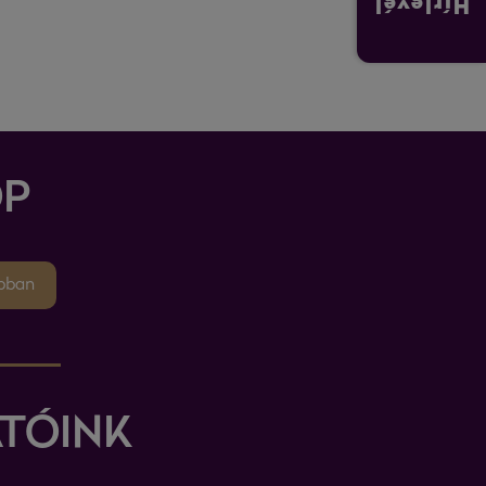
Hírlevél
P
pban
TÓINK