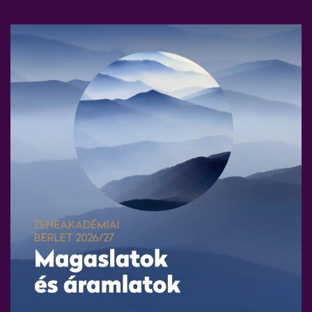
akorlati tanítás egy újabb pozitív területet jelentett. A rám
es vizsgát követően további négy évig tartott. Diploma után a
árom tanácsaival és támogatásával segítette ezirányú fejlődé
a Zenekar
tagja lettem, ahol egy remek közösségben sajátítha
nekarban, mikor a
Liszt Ferenc Kamarazenekar
megszólított, h