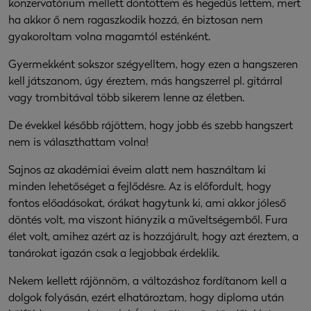
konzervatórium mellett döntöttem és hegedűs lettem, mert
ha akkor ő nem ragaszkodik hozzá, én biztosan nem
gyakoroltam volna magamtól esténként.
Gyermekként sokszor szégyelltem, hogy ezen a hangszeren
kell játszanom, úgy éreztem, más hangszerrel pl. gitárral
vagy trombitával több sikerem lenne az életben.
De évekkel később rájöttem, hogy jobb és szebb hangszert
nem is választhattam volna!
Sajnos az akadémiai éveim alatt nem használtam ki
minden lehetőséget a fejlődésre. Az is előfordult, hogy
fontos előadásokat, órákat hagytunk ki, ami akkor jóleső
döntés volt, ma viszont hiányzik a műveltségemből. Fura
élet volt, amihez azért az is hozzájárult, hogy azt éreztem, a
tanárokat igazán csak a legjobbak érdeklik.
Nekem kellett rájönnöm, a változáshoz fordítanom kell a
dolgok folyásán, ezért elhatároztam, hogy diploma után