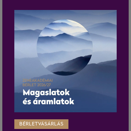
Ehhez képest mi még mindig csak kiöltözünk és
finomkodunk, tartjuk a távolságot, ahelyett, hogy
elkapnánk, megfognánk és a koncert végéig el sem
eresztenénk a közönséget.
Számomra az előadóművészet lényege, kiszakítani a
hétköznapokból és színes, izgalmas utazásra repíteni el az
embereket.
Akkor tökéletes egy előadás, amikor a zene magával
ragadja a közönséget, és ha a koncert végén, amikor a taps
felrázza őket, mi csak ennyit mondanánk: „helló, jövő héten
is találkozunk”, boldogan csak annyit válaszolnának, hogy
„igen-igen, ott leszünk."
(A zenész gondolatait lejegyezte: Gálfi Sarolta /
www.azember.hu)
BÉRLETVÁSÁRLÁS