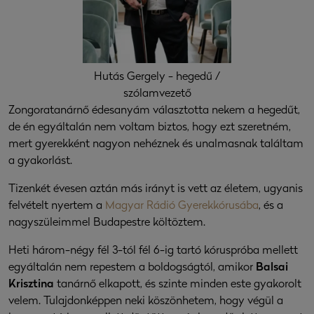
Hutás Gergely - hegedű /
szólamvezető
Zongoratanárnő édesanyám választotta nekem a hegedűt,
de én egyáltalán nem voltam biztos, hogy ezt szeretném,
mert gyerekként nagyon nehéznek és unalmasnak találtam
a gyakorlást.
Tizenkét évesen aztán más irányt is vett az életem, ugyanis
felvételt nyertem a
Magyar Rádió Gyerekkórusába
, és a
nagyszüleimmel Budapestre költöztem.
Heti három-négy fél 3-tól fél 6-ig tartó kóruspróba mellett
egyáltalán nem repestem a boldogságtól, amikor
Balsai
Krisztina
tanárnő elkapott, és szinte minden este gyakorolt
velem. Tulajdonképpen neki köszönhetem, hogy végül a