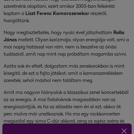
szeretnénk alapítani, ezért amikor 2003-ban felkérést
kaptam a
Liszt Ferenc Kamarazenekar
részéről,
hazajöttünk.
Nagy megtiszteltetés, hogy nyolc évet játszhattam
Rolla
János
mellett. Olyan karizmája, olyan energiája volt, ami a
mai napig hatással van rám, nem is beszélve az óriási
tudásáról, amit nap mint nap próbáltam magamba szívni.
Azóta sok év eltelt, dolgoztam más zenekarokban is mint
kisegítő, de ezt a fajta játékot, amit a kamarazenélésben
szeretek, sehol máshol nem találtam meg.
Amit ma nagyon hiányolok a klasszikus zenei koncertekből
az az energia. A mai fiataloknak magasabban van az
energiaszintjük, és ha az előadás nem éri el ezt, akkor öt
perc múlva már unatkoznak. Ha ma egy rockkoncerten
megszólal egy sima C-dúr akkord, zeng az egész aréna és
tombol a közönség.