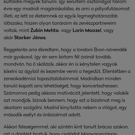
külföldre megyek tanulni. Így kerültem ösztöndíjjal három
évre egy madridi magániskolába, és ami a pályafutásomat
illeti, ez lett az életemnek az egyik legmeghatározóbb
időszaka, hiszen olyan tanáraim és zenészpartnereim
voltak, mint
Zubin Mehta
, vagy
Lorin Maazel
, vagy
akár
Starker János
.
Reggelente arra ébredtem, hogy a londoni Bron-növendék
már gyakorol, így én sem bírtam fél óránál tovább,
mondván, ha ő skálázik, akkor én is kénytelen vagyok
kikelni az ágyból és kezembe venni a hegedűt. Ellentétben a
zeneakadémiai tapasztalataimmal, Madridban minden
tanuló kapott arra lehetőséget, hogy koncertezhessen.
Számomra pedig akkora motivációt jelentett, hogy valakik
azt mondják, bíznak bennem, hogy ezt a bizalmat meg is
akartam szolgálni. Madrid kinyitotta nekem a világot, egy
második esélyt és önbizalmat adott.
Akkori feleségemmel, aki szintén kint tanult brácsa szakon,
azt a döntést hoztuk, hogy családot Magyarországon