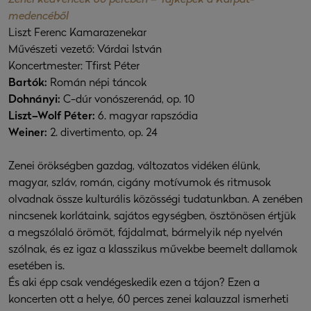
Zenei kedvencek 60 percben – Tájképek a Kárpát-
medencéből
Liszt Ferenc Kamarazenekar
Művészeti vezető: Várdai István
Koncertmester: Tfirst Péter
Bartók:
Román népi táncok
Dohnányi:
C-dúr vonószerenád, op. 10
Liszt–Wolf Péter:
6. magyar rapszódia
Weiner:
2. divertimento, op. 24
Zenei örökségben gazdag, változatos vidéken élünk,
magyar, szláv, román, cigány motívumok és ritmusok
olvadnak össze kulturális közösségi tudatunkban. A zenében
nincsenek korlátaink, sajátos egységben, ösztönösen értjük
a megszólaló örömöt, fájdalmat, bármelyik nép nyelvén
szólnak, és ez igaz a klasszikus művekbe beemelt dallamok
esetében is.
És aki épp csak vendégeskedik ezen a tájon? Ezen a
koncerten ott a helye, 60 perces zenei kalauzzal ismerheti