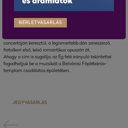
elválaszthatatlan része a Liszt Ferenc Kamarazenekar Zenei
kedvencek 60 percben sorozata zárókoncertjének. Annak
ellenére, hogy a műsor nem tartalmaz kimondottan
BÉRLETVÁSÁRLÁS
egyházzenei műveket, a misztikum, a lelki felemelkedettség
íve vezet végig a 20. század mára klasszikussá vált Arvo
Pärt alkotásától a Bach-fiú rokokó szimfóniáján és
concertóján keresztül, a legismertebb dán zeneszerző,
fiatalkori első, késő romantikus opuszán át.
Ahogy a cím is sugallja, az Ég felé irányuló tekintettel
fogadhatjuk be a muzsikát a Belvárosi Főplébánia-
templom csodálatos épületében.
JEGYVÁSÁRLÁS