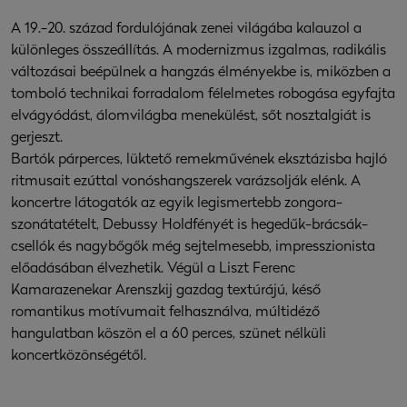
A 19.-20. század fordulójának zenei világába kalauzol a
különleges összeállítás. A modernizmus izgalmas, radikális
változásai beépülnek a hangzás élményekbe is, miközben a
tomboló technikai forradalom félelmetes robogása egyfajta
elvágyódást, álomvilágba menekülést, sőt nosztalgiát is
gerjeszt.
Bartók párperces, lüktető remekművének eksztázisba hajló
ritmusait ezúttal vonóshangszerek varázsolják elénk. A
koncertre látogatók az egyik legismertebb zongora-
szonátatételt, Debussy Holdfényét is hegedűk-brácsák-
csellók és nagybőgők még sejtelmesebb, impresszionista
előadásában élvezhetik. Végül a Liszt Ferenc
Kamarazenekar Arenszkij gazdag textúrájú, késő
romantikus motívumait felhasználva, múltidéző
hangulatban köszön el a 60 perces, szünet nélküli
koncertközönségétől.