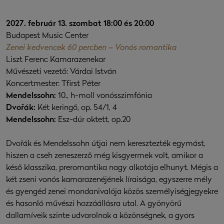
2027. február 13. szombat 18:00 és 20:00
Budapest Music Center
Zenei kedvencek 60 percben – Vonós romantika
Liszt Ferenc Kamarazenekar
Művészeti vezető: Várdai István
Koncertmester: Tfirst Péter
Mendelssohn:
10., h-moll vonósszimfónia
Dvořák:
Két keringő, op. 54/1, 4
Mendelssohn:
Esz-dúr oktett, op.20
Dvořák és Mendelssohn útjai nem keresztezték egymást,
hiszen a cseh zeneszerző még kisgyermek volt, amikor a
késő klasszika, preromantika nagy alkotója elhunyt. Mégis a
két zseni vonós kamarazenéjének líraisága, egyszerre mély
és gyengéd zenei mondanivalója közös személyiségjegyekre
és hasonló művészi hozzáállásra utal. A gyönyörű
dallamíveik szinte udvarolnak a közönségnek, a gyors