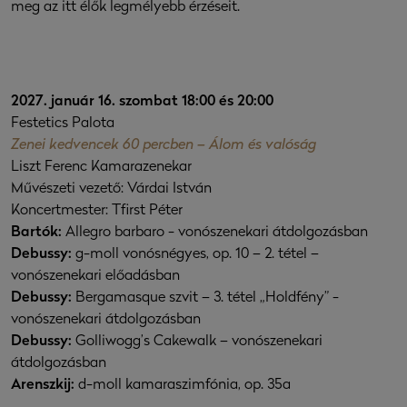
meg az itt élők legmélyebb érzéseit.
2027. január 16. szombat 18:00 és 20:00
Festetics Palota
Zenei kedvencek 60 percben – Álom és valóság
Liszt Ferenc Kamarazenekar
Művészeti vezető: Várdai István
Koncertmester: Tfirst Péter
Bartók:
Allegro barbaro - vonószenekari átdolgozásban
Debussy:
g-moll vonósnégyes, op. 10 – 2. tétel –
vonószenekari előadásban
Debussy:
Bergamasque szvit – 3. tétel „Holdfény” -
vonószenekari átdolgozásban
Debussy:
Golliwogg’s Cakewalk – vonószenekari
átdolgozásban
Arenszkij:
d-moll kamaraszimfónia, op. 35a