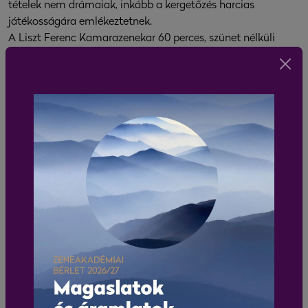
tételek nem drámaiak, inkább a kergetőzés harcias
játékosságára emlékeztetnek.
A Liszt Ferenc Kamarazenekar 60 perces, szünet nélküli
műsorával a Valentin-nap előestéjén kitűnő lehetőséget ad
arra, hogy zenével készülődjünk a romantikus ünnepre.
2027. április 10. szombat 18:00 és 20:00
Belvárosi Főplébánia-templom
Zenei kedvencek 60 percben – Égbetörő ívek
Liszt Ferenc Kamarazenekar
Művészeti vezető és közreműködik: Várdai István (cselló)
Koncertmester: Tfirst Péter
Arvo Pärt:
Fratres
C. P. E. Bach:
B-dúr szimfónia vonósokra, Wq. 182/2, H:658
C. P. E. Bach:
B-dúr csellóverseny, Wq 171, H:436
Nielsen:
a-moll „Kis szvit” vonószenekarra, op. 1
A templomi akusztika és a szakrális tér hangulata