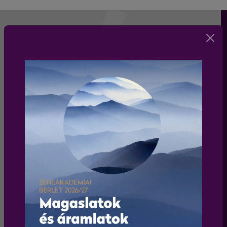
HÍRLEVÉL
Iratkozz fel a Liszt Ferenc Kamarazenekar
hírlevelére és értesülj elsőként a zenekar
programjairól és koncertjeiről!
Elfogadom az
adatkezelési tájékoztatót