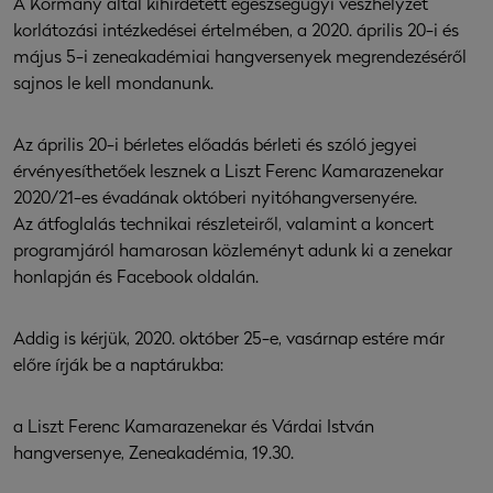
A Kormány által kihirdetett egészségügyi vészhelyzet
korlátozási intézkedései értelmében, a 2020. április 20-i és
május 5-i zeneakadémiai hangversenyek megrendezéséről
sajnos le kell mondanunk.
Az április 20-i bérletes előadás bérleti és szóló jegyei
érvényesíthetőek lesznek a Liszt Ferenc Kamarazenekar
2020/21-es évadának októberi nyitóhangversenyére.
Az átfoglalás technikai részleteiről, valamint a koncert
programjáról hamarosan közleményt adunk ki a zenekar
honlapján és Facebook oldalán.
Addig is kérjük, 2020. október 25-e, vasárnap estére már
előre írják be a naptárukba:
a Liszt Ferenc Kamarazenekar és Várdai István
hangversenye, Zeneakadémia, 19.30.