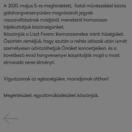
A 2020. május 5-re meghirdetett, fiatal művészekkel közös
gálahangversenyünkre megvásárolt jegyek
visszaváltásának módjáról, menetéről hamarosan
tájékoztatjuk közönségünket.
Köszönjük a Liszt Ferenc Kamarazenekar iránti hűségüket.
Őszintén reméljük, hogy ezután a nehéz időszak után ismét
személyesen üdvözölhetjük Önöket koncertjeiken, és a
következő évad hangversenyei kárpótolják majd a most
elmaradó zenei élményt.
Vigyázzanak az egészségükre, maradjanak otthon!
Megértésüket, együttműködésüket köszönjük.