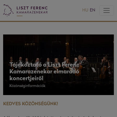
HU
EN
Tájékoztató a Liszt Ferenc
Kamarazenekar elmaradó
koncertjeiről
Közönséginformációk
KEDVES KÖZÖNSÉGÜNK!