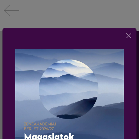
HÍRLEVÉL
Iratkozz fel a Liszt Ferenc Kamarazenekar
hírlevelére és értesülj elsőként a zenekar
programjairól és koncertjeiről!