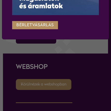
Elfogadom az
adatkezelési tájékoztatót
BÉRLETVÁSÁRLÁS
feliratkozás
WEBSHOP
Körülnézek a webshopban