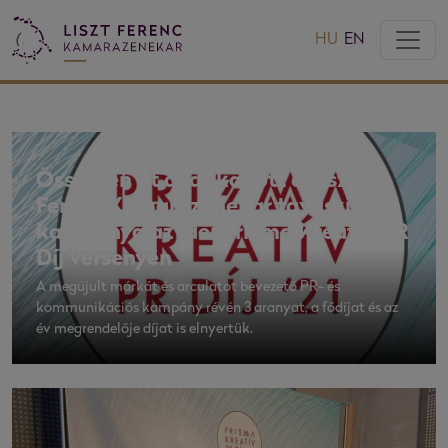
HU
EN
Összesen öt díjat kapott a Liszt
Ferenc Kamarazenekar tavaszi
kampánya az idei Prizma Kreatív PR
Díj versenyén
A megújult márkát és arculatot bevezető PR- és
kommunikációs kampány révén 3 aranyat, a fődíjat és az
év megrendelője díjat is elnyertük.