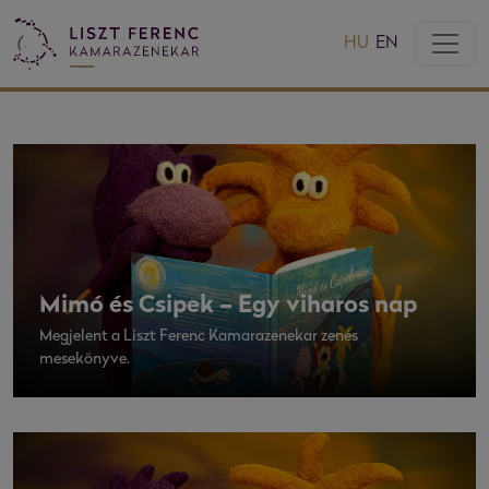
HU
EN
Mimó és Csipek – Egy viharos nap
Megjelent a Liszt Ferenc Kamarazenekar zenés
mesekönyve.