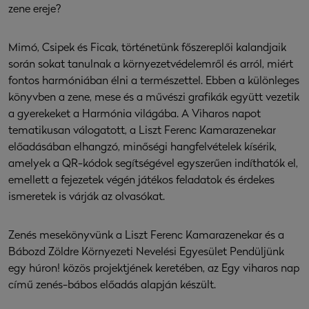
zene ereje?
Mimó, Csipek és Ficak, történetünk főszereplői kalandjaik
során sokat tanulnak a környezetvédelemről és arról, miért
fontos harmóniában élni a természettel. Ebben a különleges
könyvben a zene, mese és a művészi grafikák együtt vezetik
a gyerekeket a Harmónia világába. A Viharos napot
tematikusan válogatott, a Liszt Ferenc Kamarazenekar
előadásában elhangzó, minőségi hangfelvételek kísérik,
amelyek a QR-kódok segítségével egyszerűen indíthatók el,
emellett a fejezetek végén játékos feladatok és érdekes
ismeretek is várják az olvasókat.
Zenés mesekönyvünk a Liszt Ferenc Kamarazenekar és a
Bábozd Zöldre Környezeti Nevelési Egyesület Pendüljünk
egy húron! közös projektjének keretében, az Egy viharos nap
című zenés-bábos előadás alapján készült.