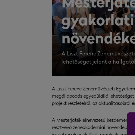
Mesterját
gyakorlat
növendék
A Liszt Ferenc Zeneművészet
lehetőséget jelent a hallgat
A Liszt Ferenc Zeneművészeti Egyetem
megállapodás egyedülálló lehetőséget 
projekt részleteiről, az aktualitásokról 
A Mesterjáték elnevezésű kezdeményezé
résztvevő zeneakadémiai növendékek eg
impulzusok érjék őket, amelyek egy egé