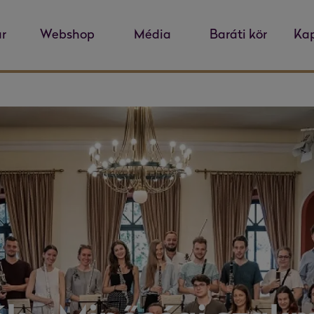
r
Webshop
Média
Baráti kör
Kap