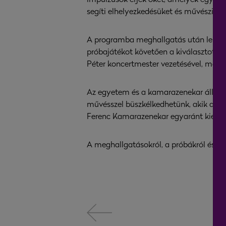
segíti elhelyezkedésüket és művészi fej
A programba meghallgatás után lehetett
próbajátékot követően a kiválasztott d
Péter koncertmester vezetésével, majd 
Az egyetem és a kamarazenekar álláspon
művésszel büszkélkedhetünk, akik a ne
Ferenc Kamarazenekar egyaránt kiemelt
A meghallgatásokról, a próbákról és a 