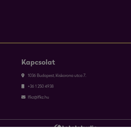
Kapcsolat
1036 Budapest, Kiskorona utca 7.
+36 1 250 4938
lfkz@lfkz.hu