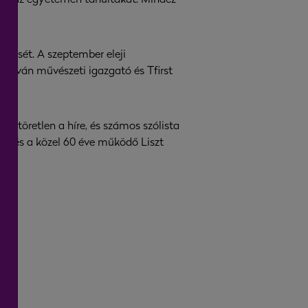
ezését. A szeptember eleji
István művészeti igazgató és Tfirst
ik.
n töretlen a híre, és számos szólista
a és a közel 60 éve működő Liszt