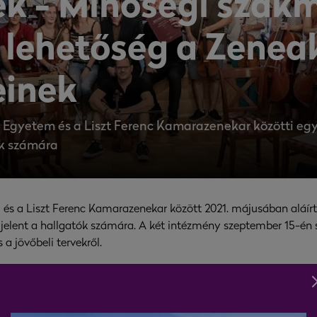
ék - Minőségi szak
i lehetőség a Zene
einek
i Egyetem és a Liszt Ferenc Kamarazenekar közötti e
ók számára
 és a Liszt Ferenc Kamarazenekar között 2021. májusában aláí
jelent a hallgatók számára. A két intézmény szeptember 15-én s
és a jövőbeli tervekről.
s célja, hogy generációkon átívelő, hosszú távú tehetségtámog
yedülálló lehetőséget kapnak, hogy tapasztalatot szerezzenek 
sz életre meghatározhatják zenei pályájuk alakulását, kiegész