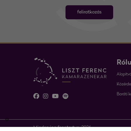
feliratkozás
Ról
Alapítv
Közérde
Baráti k
🍪
Minden jog fenntartva. 2026