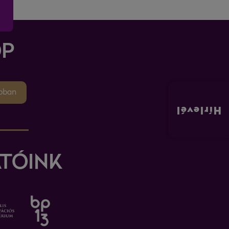
P
pban
Hírlevél
TÓINK