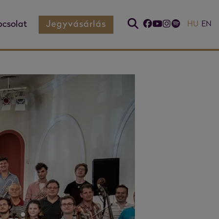
csolat
Jegyvásárlás
HU
EN