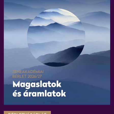
lődésüket.
 felvételt nyerni, 59 zeneakadémista növendék adta be jelentk
iákokkal többhónapos közös próbaidőszak vette kezdetét Várdai 
egy közös zeneakadémiai koncert és egy külföldi turné következ
tja, hogy a magyar klasszikus zene fontos exportcikk, a világba
mzetközi élvonalba tartoznak. A csaknem 150 éves Zeneakadémi
 feladatának tekinti a tehetséggondozást.
sajtótájékoztatóról készült képgaléria
ITT
tekinthető meg.