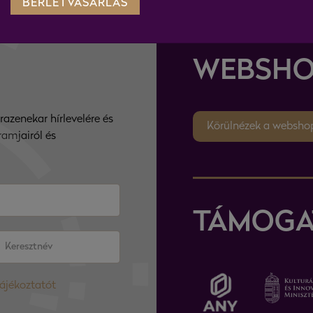
BÉRLETVÁSÁRLÁS
WEBSHO
razenekar hírlevelére és
Körülnézek a websho
ramjairól és
TÁMOGA
tájékoztatót