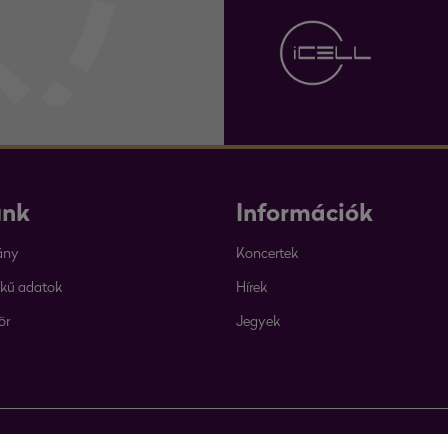
unk
Információk
ány
Koncertek
kű adatok
Hírek
ör
Jegyek