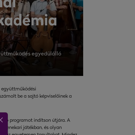
mai
akadémia
gyüttműködés egyedülálló
rt együttműködési
zámolt be a sajtó képviselőinek a
ató programot indítson útjára. A
a zenekari játékban, és olyan
ítve az egyetemen tanultakat. Mindez