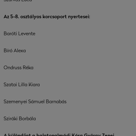
Szarvas Luca
Az 5-8. osztályos korcsoport nyertesei:
Baróti Levente
Bíró Alexa
Ondruss Réka
Szatai Lilla Kiara
Szemenyei Sámuel Barnabás
Sziráki Borbála