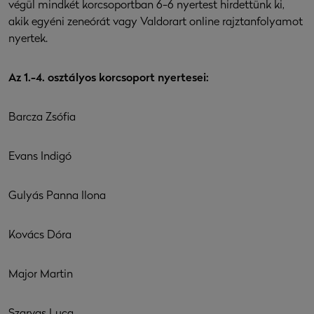
végül mindkét korcsoportban 6-6 nyertest hirdettünk ki,
akik egyéni zeneórát vagy Valdorart online rajztanfolyamot
nyertek.
Az 1.-4. osztályos korcsoport nyertesei:
Barcza Zsófia
Evans Indigó
Gulyás Panna Ilona
Kovács Dóra
Major Martin