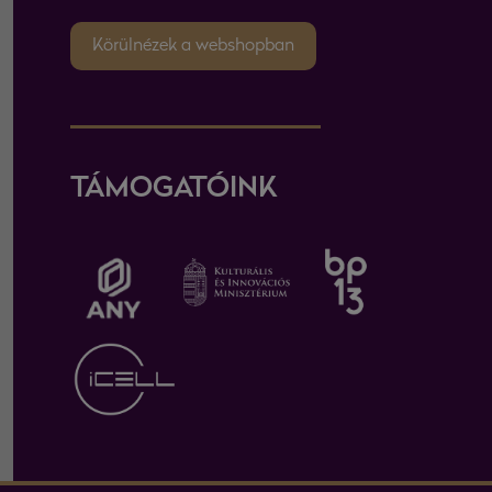
Körülnézek a webshopban
TÁMOGATÓINK