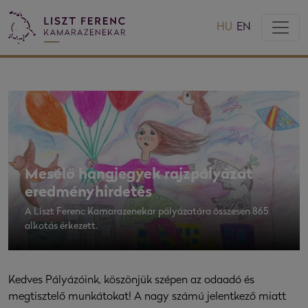
HU
EN
Mesélő hangjegyek rajzpályázat
eredményhirdetés
A Liszt Ferenc Kamarazenekar pályázatára összesen 865
alkotás érkezett.
Kedves Pályázóink, köszönjük szépen az odaadó és
megtisztelő munkátokat! A nagy számú jelentkező miatt