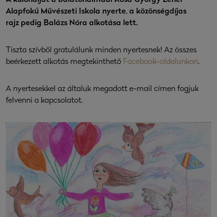
A különdíjat a balatonalmádi Kósa György Zenei
Alapfokú Művészeti Iskola nyerte, a közönségdíjas
rajz pedig Balázs Nóra alkotása lett.
Tiszta szívből gratulálunk minden nyertesnek! Az összes
beérkezett alkotás megtekinthető
Facebook-oldalunkon
.
A nyertesekkel az általuk megadott e-mail címen fogjuk
felvenni a kapcsolatot.