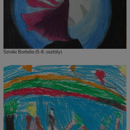
Sziráki Borbála (5-8. osztály)