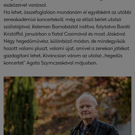
eszközeivel varázsol.
Ha lehet, összefoglalóan mondanám el egyébként az utóbbi
zeneakadémiai koncertekről, még az előző bérlet utolsó
szólistájával, Kelemen Barnabástól indítva, folytatva Baráti
Kristóffal, januárban a fiatal Cosimával és most Jóskával.
Négy hegedűművész, különböző módon, de mindegyikük
hozott valami pluszt, valami újat, amivel a zenekari játékot
gazdagítani lehet. Kíváncsian várom az utolsó „hegedűs
koncertet” Agata Szymczeskával májusban.