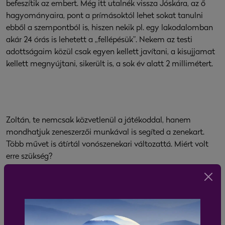
befeszítik az embert. Még itt utalnék vissza Jóskára, az ő
hagyományaira, pont a prímásoktól lehet sokat tanulni
ebből a szempontból is, hiszen nekik pl. egy lakodalomban
akár 24 órás is lehetett a „fellépésük”. Nekem az testi
adottságaim közül csak egyen kellett javítani, a kisujjamat
kellett megnyújtani, sikerült is, a sok év alatt 2 millimétert.
Zoltán, te nemcsak közvetlenül a játékoddal, hanem
mondhatjuk zeneszerzői munkával is segíted a zenekart.
Több művet is átírtál vonószenekari változattá. Miért volt
erre szükség?
– Hát igen, időnként előkerül olyan darab, amit nagyon
szívesen eljátszanánk, de nem kamarazenekari apparátusra
íródott. A repertoárunkból az egyik legsikeresebb, amit én
írtam át, a Sosztakovics-keringő. Ezzel az ötlettel Várnagy
Misi, brácsaszólamvezető, állt elő, de egy kérést kiemelt: az