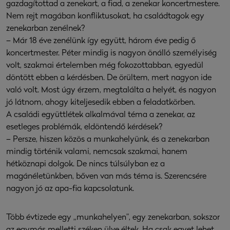
gazdagítottad a zenekart, a fiad, a zenekar koncertmestere.
Nem rejt magában konfliktusokat, ha családtagok egy
zenekarban zenélnek?
– Már 18 éve zenélünk így együtt, három éve pedig ő
koncertmester. Péter mindig is nagyon önálló személyiség
volt, szakmai értelemben még fokozottabban, egyedül
döntött ebben a kérdésben. De örültem, mert nagyon ide
való volt. Most úgy érzem, megtalálta a helyét, és nagyon
jó látnom, ahogy kiteljesedik ebben a feladatkörben.
A családi együttlétek alkalmával téma a zenekar, az
esetleges problémák, eldöntendő kérdések?
– Persze, hiszen közös a munkahelyünk, és a zenekarban
mindig történik valami, nemcsak szakmai, hanem
hétköznapi dolgok. De nincs túlsúlyban ez a
magánéletünkben, bőven van más téma is. Szerencsére
nagyon jó az apa-fia kapcsolatunk.
Több évtizede egy „munkahelyen”, egy zenekarban, sokszor
az egymás melletti széken ülve éltek. Ha csak egyet lehet