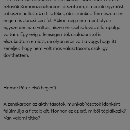
Szlovák Kamarazenekarban játszottam, ismertük egymást,
többször hallottuk a Lisztéket, ők is minket. Természetesen
engem is Jancsi kért fel. Akkor még nem ment olyan
egyszerűen ez a váltás, hiszen én csehszlovák állampolgár
voltam. Egy évig a feleségemtől, családomtól is
elszakadtam emiatt, de olyan erős volt a vágy, hogy itt
zenéljek, hogy nem volt más választásom, csak így
dönthettem.
Hamar Péter, első hegedű
A zenekarban az aktivitásotok, munkabírásotok időnként
felülmúlja a fiatalokét. Honnan ez az erő, miből táplálkozik?
Van valami titka?