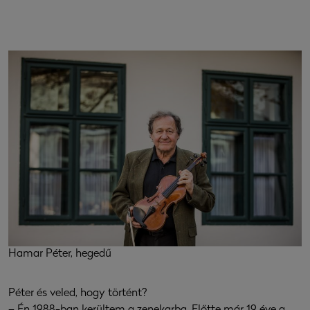
Hamar Péter, hegedű
Péter és veled, hogy történt?
– Én 1988-ban kerültem a zenekarba. Előtte már 19 éve a