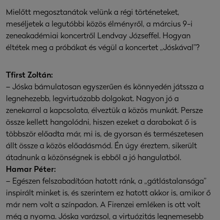
Mielőtt megosztanátok velünk a régi történeteket,
meséljetek a legutóbbi közös élményről, a március 9-i
zeneakadémiai koncertről Lendvay Józseffel. Hogyan
éltétek meg a próbákat és végül a koncertet „Jóskával”?
Tfirst Zoltán:
– Jóska bámulatosan egyszerűen és könnyedén játssza a
legnehezebb, legvirtuózabb dolgokat. Nagyon jó a
zenekarral a kapcsolata, élveztük a közös munkát. Persze
össze kellett hangolódni, hiszen ezeket a darabokat ő is
többször előadta már, mi is, de gyorsan és természetesen
állt össze a közös előadásmód. Én úgy éreztem, sikerült
átadnunk a közönségnek is ebből a jó hangulatból.
Hamar Péter:
– Egészen felszabadítóan hatott ránk, a „gátlástalansága”
inspirált minket is, és szerintem ez hatott akkor is, amikor ő
már nem volt a színpadon. A Firenzei emléken is ott volt
még a nyoma. Jóska varázsol, a virtuózitás legnemesebb