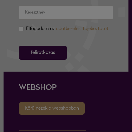
Elfogadom az
adatkezelési tájékoztatót
feliratkozás
WEBSHOP
Körülnézek a webshopban