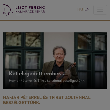
HU
EN
Két elégedett ember...
Hamar Péterrel és Tfirst Zoltánnal beszélgettünk.
HAMAR PÉTERREL ÉS TFIRST ZOLTÁNNAL
BESZÉLGETTÜNK.