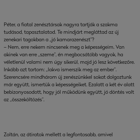
Péter, a fiatal zenésztársak nagyra tartják a szakma
tudásod, tapasztalatod. Te mindjárt megláttad az új
zenekari tagokban a „jó kamarazenészt”?
– Nem, erre nekem nincsenek meg a képességeim. Van
akinek van erre „szeme”, én megbocsátóbb vagyok, ha
véletlenül valami nem úgy sikerül, majd jó lesz következőre.
Inkább azt tartom: „lakva ismerszik meg az ember”.
Szerencsére mindhárom új zenészünkkel sokat dolgoztunk
már együtt, ismertük a képességeiket. Ezalatt a két év alatt
bebizonyosodott, hogy jól működünk együtt, jó döntés volt
az „összeköltözés”.
Zoltán, az átiratok mellett a legfontosabb, amivel