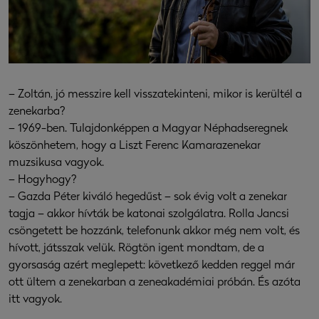
– Zoltán, jó messzire kell visszatekinteni, mikor is kerültél a
zenekarba?
– 1969-ben. Tulajdonképpen a Magyar Néphadseregnek
köszönhetem, hogy a Liszt Ferenc Kamarazenekar
muzsikusa vagyok.
– Hogyhogy?
– Gazda Péter kiváló hegedűst – sok évig volt a zenekar
tagja – akkor hívták be katonai szolgálatra. Rolla Jancsi
csöngetett be hozzánk, telefonunk akkor még nem volt, és
hívott, játsszak velük. Rögtön igent mondtam, de a
gyorsaság azért meglepett: következő kedden reggel már
ott ültem a zenekarban a zeneakadémiai próbán. És azóta
itt vagyok.