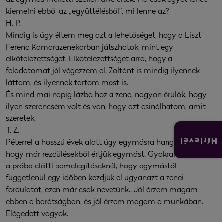
kiemelni ebből az „együttélésből”, mi lenne az?
H. P.
Mindig is úgy éltem meg azt a lehetőséget, hogy a Liszt
Ferenc Kamarazenekarban játszhatok, mint egy
elkötelezettséget. Elkötelezettséget arra, hogy a
feladatomat jól végezzem el. Zoltánt is mindig ilyennek
láttam, és ilyennek tartom most is.
És mind mai napig lázba hoz a zene, nagyon örülök, hogy
ilyen szerencsém volt és van, hogy azt csinálhatom, amit
szeretek.
T. Z.
Hírlevél
Péterrel a hosszú évek alatt úgy egymásra hangolódtunk,
hogy már rezdülésekből értjük egymást. Gyakran előfordul
a próba előtti bemelegítéseknél, hogy egymástól
függetlenül egy időben kezdjük el ugyanazt a zenei
fordulatot, ezen már csak nevetünk.. Jól érzem magam
ebben a barátságban, és jól érzem magam a munkában.
Elégedett vagyok.