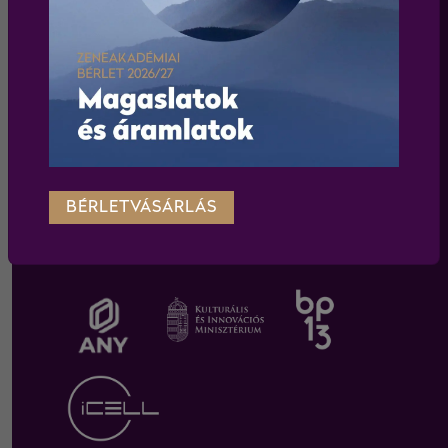
WEBSHOP
Körülnézek a webshopban
BÉRLETVÁSÁRLÁS
TÁMOGATÓINK