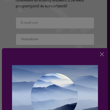
hírlevelére és értesülj elsőként a zenekar
programjairól és koncertjeiről!
Elfogadom az
adatkezelési tájékoztatót
feliratkozás