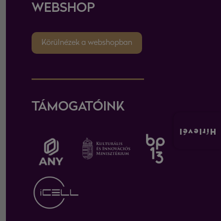
WEBSHOP
Körülnézek a webshopban
TÁMOGATÓINK
Hírlevél