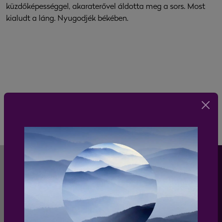
küzdőképességgel, akaraterővel áldotta meg a sors. Most
kialudt a láng. Nyugodjék békében.
HÍRLEVÉL
Iratkozz fel a Liszt Ferenc Kamarazenekar
hírlevelére és értesülj elsőként a zenekar