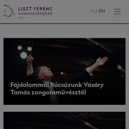
HU
EN
Fájdalommal búcsúzunk Vásáry
Tamás zongoraművésztől