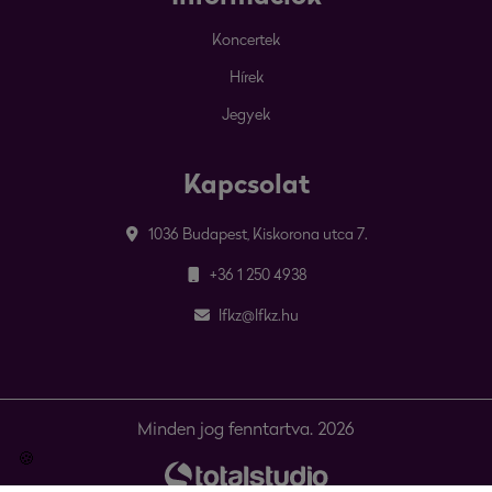
Koncertek
Hírek
Jegyek
Kapcsolat
1036 Budapest, Kiskorona utca 7.
+36 1 250 4938
lfkz@lfkz.hu
Minden jog fenntartva. 2026
🍪