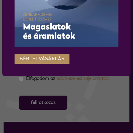
programjairól és koncertjeiről!
BÉRLETVÁSÁRLÁS
Elfogadom az
adatkezelési tájékoztatót
feliratkozás