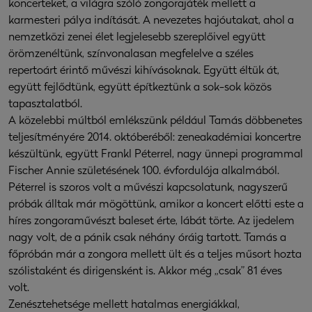
koncerteket, a világra szóló zongorajáték mellett a
karmesteri pálya indítását. A nevezetes hajóutakat, ahol a
nemzetközi zenei élet legjelesebb szereplőivel együtt
örömzenéltünk, színvonalasan megfelelve a széles
repertoárt érintő művészi kihívásoknak. Együtt éltük át,
együtt fejlődtünk, együtt építkeztünk a sok-sok közös
tapasztalatból.
A közelebbi múltból emlékszünk például Tamás döbbenetes
teljesítményére 2014. októberéből: zeneakadémiai koncertre
készültünk, együtt Frankl Péterrel, nagy ünnepi programmal
Fischer Annie születésének 100. évfordulója alkalmából.
Péterrel is szoros volt a művészi kapcsolatunk, nagyszerű
próbák álltak már mögöttünk, amikor a koncert előtti este a
híres zongoraművészt baleset érte, lábát törte. Az ijedelem
nagy volt, de a pánik csak néhány óráig tartott. Tamás a
főpróbán már a zongora mellett ült és a teljes műsort hozta
szólistaként és dirigensként is. Akkor még „csak” 81 éves
volt.
Zenésztehetsége mellett hatalmas energiákkal,