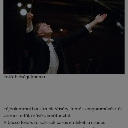
Fotó: Felvégi Andrea
Fájdalommal búcsúzunk Vásáry Tamás zongoraművésztől,
karmestertől, művészbarátunktól.
A búcsú felidézi a sok-sok közös emléket, a csodás