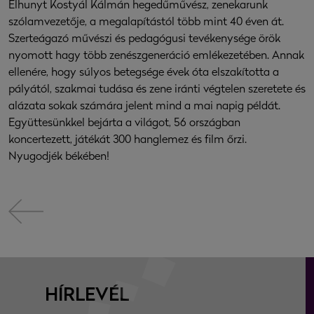
Elhunyt Kostyál Kálmán hegedűművész, zenekarunk
szólamvezetője, a megalapítástól több mint 40 éven át.
Szerteágazó művészi és pedagógusi tevékenysége örök
nyomott hagy több zenészgeneráció emlékezetében. Annak
ellenére, hogy súlyos betegsége évek óta elszakította a
pályától, szakmai tudása és zene iránti végtelen szeretete és
alázata sokak számára jelent mind a mai napig példát.
Együttesünkkel bejárta a világot, 56 országban
koncertezett, játékát 300 hanglemez és film őrzi.
Nyugodjék békében!
HÍRLEVÉL