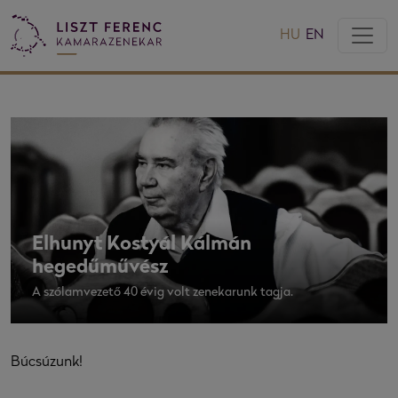
HU
EN
Elhunyt Kostyál Kálmán
hegedűművész
A szólamvezető 40 évig volt zenekarunk tagja.
Búcsúzunk!