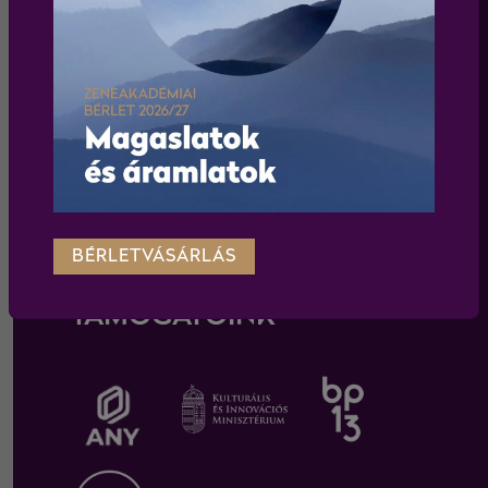
WEBSHOP
Körülnézek a webshopban
BÉRLETVÁSÁRLÁS
TÁMOGATÓINK