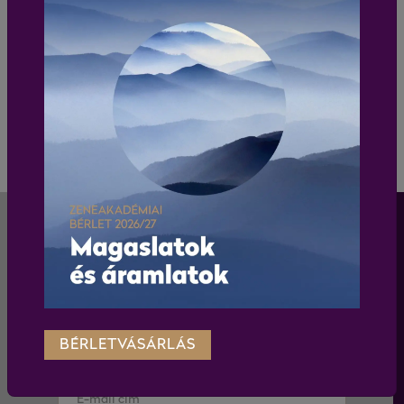
A teljes cikk
IDE
kattintva olvasható.
JEGYVÁSÁRLÁS
HÍRLEVÉL
Iratkozz fel a Liszt Ferenc Kamarazenekar
hírlevelére és értesülj elsőként a zenekar
programjairól és koncertjeiről!
BÉRLETVÁSÁRLÁS