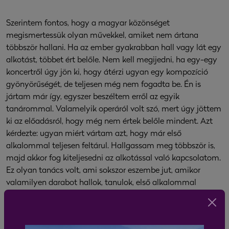
Szerintem fontos, hogy a magyar közönséget
megismertessük olyan művekkel, amiket nem ártana
többször hallani. Ha az ember gyakrabban hall vagy lát egy
alkotást, többet ért belőle. Nem kell megijedni, ha egy-egy
koncertről úgy jön ki, hogy átérzi ugyan egy kompozíció
gyönyörűségét, de teljesen még nem fogadta be. Én is
jártam már így, egyszer beszéltem erről az egyik
tanárommal. Valamelyik operáról volt szó, mert úgy jöttem
ki az előadásról, hogy még nem értek belőle mindent. Azt
kérdezte: ugyan miért vártam azt, hogy már első
alkalommal teljesen feltárul. Hallgassam meg többször is,
majd akkor fog kiteljesedni az alkotással való kapcsolatom.
Ez olyan tanács volt, ami sokszor eszembe jut, amikor
valamilyen darabot hallok, tanulok, első alkalommal
játszom. Nincs ok a türelmetlenségre: a megértés hosszabb
folyamat, időt kell hagyni neki.