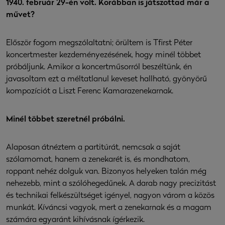
1940. február 29-én volt. Korábban is játszottad már a
művet?
Először fogom megszólaltatni; örültem is Tfirst Péter
koncertmester kezdeményezésének, hogy minél többet
próbáljunk. Amikor a koncertműsorról beszéltünk, én
javasoltam ezt a méltatlanul keveset hallható, gyönyörű
kompozíciót a Liszt Ferenc Kamarazenekarnak.
Minél többet szeretnél próbálni.
Alaposan átnéztem a partitúrát, nemcsak a saját
szólamomat, hanem a zenekarét is, és mondhatom,
roppant nehéz dolguk van. Bizonyos helyeken talán még
nehezebb, mint a szólóhegedűnek. A darab nagy precizitást
és technikai felkészültséget igényel, nagyon várom a közös
munkát. Kíváncsi vagyok, mert a zenekarnak és a magam
számára egyaránt kihívásnak ígérkezik.