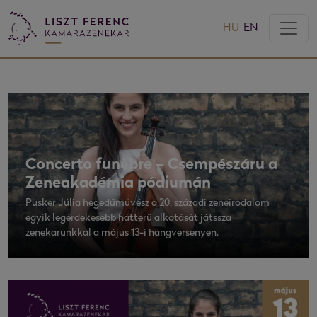
HU
EN
Concerto funèbre – Csempészáru a
Zeneakadémia pódiumán
Pusker Júlia hegedűművész a 20. századi zeneirodalom
egyik legérdekesebb hátterű alkotását játssza
zenekarunkkal a május 13-i hangversenyen.