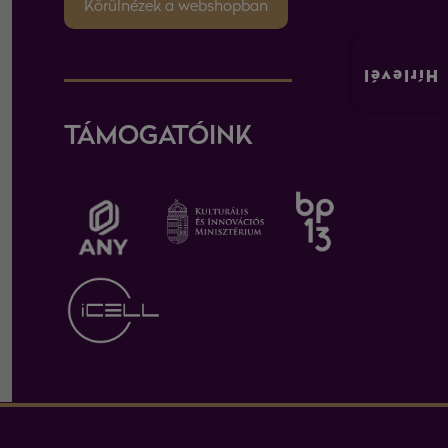
Körülnézek a webshopban
Hírlevél
TÁMOGATÓINK