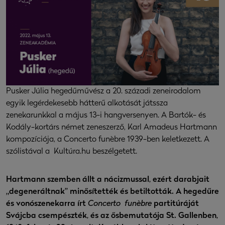
Pusker Júlia hegedűművész a 20. századi zeneirodalom
egyik legérdekesebb hátterű alkotását játssza
zenekarunkkal a május 13-i hangversenyen. A Bartók- és
Kodály-kortárs német zeneszerző, Karl Amadeus Hartmann
kompozíciója, a Concerto funèbre 1939-ben keletkezett. A
szólistával a Kultúra.hu beszélgetett.
Hartmann szemben állt a nácizmussal, ezért darabjait
„degeneráltnak” minősítették és betiltották. A hegedűre
és vonószenekarra írt
Concerto funèbre
partitúráját
Svájcba csempészték, és az ősbemutatója St. Gallenben,