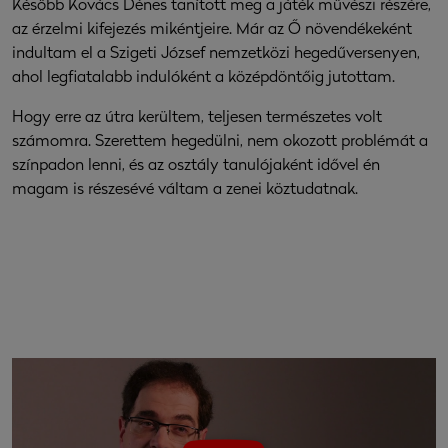
Később Kovács Dénes tanított meg a játék művészi részére,
az érzelmi kifejezés mikéntjeire. Már az Ő növendékeként
indultam el a Szigeti József nemzetközi hegedűversenyen,
ahol legfiatalabb indulóként a középdöntőig jutottam.
Hogy erre az útra kerültem, teljesen természetes volt
számomra. Szerettem hegedülni, nem okozott problémát a
színpadon lenni, és az osztály tanulójaként idővel én
magam is részesévé váltam a zenei köztudatnak.