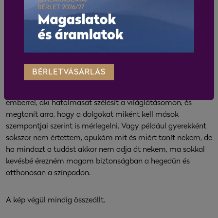
rendkívül érzékeny hangszer – kicsit olyan őt
megszólaltatni, mint egymás szemébe nézni, mert ha
valakinek van érzéke hozzá, nem lehet becsapni.
Visszatekintve, az eddigi életemet úgy látom, mint egy
kirakós játékot, ahol végül minden kockának meglett a
BÉRLETVÁSÁRLÁS
helye. Hegedűművészként ügyvédjelöltnek álltam, ha ez
nem így alakul, nem ismerkedek meg egy fantasztikus
emberrel, aki hatalmasat szélesít a világlátásomon, és
megtanít arra, hogy a dolgokat miként kell mások
szempontjai szerint is mérlegelni. Vagy például gyerekként
sokszor nem értettem, apukám mit és miért tanít nekem, de
ha mindazt a tudást akkor nem adja át nekem, ma sokkal
kevésbé érezném magam biztonságban a hegedűn és
otthonosan a színpadon.
A kép végül mindig összeállt.