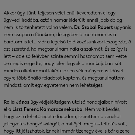
Akkor úgy tűnt, teljesen véletlenül keveredtem el egy
ügyvédi irodába, aztán hamar kiderült, ennél jobb dolog
nem is történhetett volna velem.
Dr. Szakál Róbert
ugyanis
nem csupán a főnököm, de egyben a mentorom és a
barátom is lett. Már a legelső találkozásunkkor leszögezte, ő
azt szeretné, ha megtanulnám nála a szakmát. És ez így is
lett – az első félévben szinte semmi hasznomat sem vette,
de mégis engedte, hogy jelen legyek a munkájában, sőt
minden alkalommal kikérte az én véleményem is. Idővel
egyre több önálló feladatot kaptam, és megtanulhattam
mindazt, amit egy egyetemen nem lehetséges.
Rolla János
ügyvédjelöltségem utolsó hónapjaiban hívott
el a
Liszt Ferenc Kamarazenekarba
. Nem volt kérdés,
hogy ezt a lehetőséget elfogadom, szerettem a zenekar
jellegzetes hangzásvilágát, a miliőjét, megtiszteltetés volt,
hogy itt játszhatok. Ennek immár tizenegy éve, s bár a zene