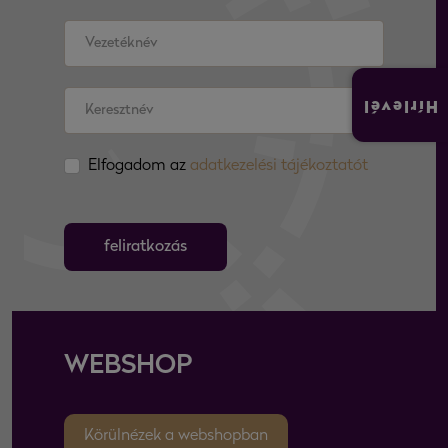
Hírlevél
Elfogadom az
adatkezelési tájékoztatót
feliratkozás
WEBSHOP
Körülnézek a webshopban