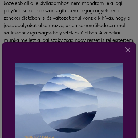
közelebb áll a lelkivilágomhoz, nem mondtam le a jogi
pályáról sem – sokszor segítettem be jogi ügyekben a
zenekar életében is, és változatlanul vonz a kihívás, hogy a
jogszabályokat alkalmazva, az én közreműködésemmel
szülessenek igazságos helyzetek az életben. A zenekari
munka mellett a jogi szakvizsga nagy részét is teljesítettem,
és készülök a folytatásra.
Számomra az életben nagyon fontosak az érzelmi
megélések. Egy koncert sem a tökéletesen tiszta hangok
miatt fog engem magával ragadni, sokkal inkább attól, ha
annak a dinamikája vagy a hangulata miatt valami
megmozdul, és ebbe az energiába mindannyian – mind a
zenészek, mind a közönség – be tudunk csatlakozni. Az
életnek olyan pillanatai ezek, amit akár boldogságnak is
hívhatunk.
Ráadásul nagyon szeretem a hegedűben azt, hogy ez egy