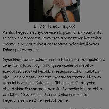
Dr. Déri Tamás - hegedű
Az első hegedűmet nyolcévesen kaptam a nagypapámtól.
Minden, amit megtanultam ezen a hangszeren két ember
érdeme, a hegedűművész édesapámé, valamint
Kovács
Dénes
professzor úré.
Gyerekként persze sokszor nem értettem, amiket apukám a
zenei formálásról vagy a hangszerkezelésről mesélt –
ezekről csak évekkel később, mesterkurzusokon hallottam
újra –, de amit csak lehetett, magamba szívtam. Négy év
után fel is vettek a Különleges Tehetségek Osztályába,
ahol
Halász Ferenc
professzor úr növendéke lettem, ebben
az időben, 16 évesen az Usti nad Orlici nemzetközi
hegedűversenyen 2. helyezést értem el.