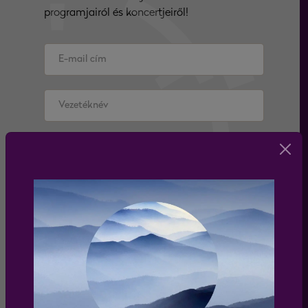
programjairól és koncertjeiről!
Elfogadom az
adatkezelési tájékoztatót
feliratkozás