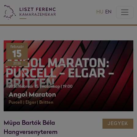
HU
EN
február
15
2026
2026. február 15. | vasárnap | 19:00
Angol Maraton
Purcell | Elgar | Britten
Müpa Bartók Béla
JEGYEK
Hangversenyterem