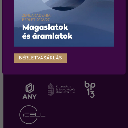
WEBSHOP
Körülnézek a webshopban
BÉRLETVÁSÁRLÁS
TÁMOGATÓINK