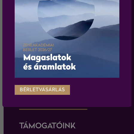
Elfogadom az
adatkezelési tájékoztatót
feliratkozás
WEBSHOP
Körülnézek a webshopban
BÉRLETVÁSÁRLÁS
TÁMOGATÓINK