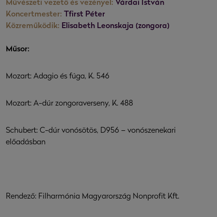
Művészeti vezető és vezényel:
Várdai István
Koncertmester:
Tfirst Péter
Közreműködik:
Elisabeth Leonskaja (zongora)
Műsor:
Mozart: Adagio és fúga, K. 546
Mozart: A-dúr zongoraverseny, K. 488
Schubert: C-dúr vonósötös, D956 – vonószenekari
előadásban
Rendező: Filharmónia Magyarország Nonprofit Kft.