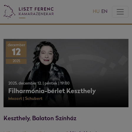
HU
EN
december
12
2025
2025. december 12. | péntek | 19:00
Filharmónia-bérlet Keszthely
Mozart | Schubert
Keszthely, Balaton Színház