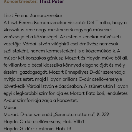
Koncertmester:
Tfirst Péter
Liszt Ferenc Kamarazenekar
A Liszt Ferenc Kamarazenekar visszatér Dél-Tirolba, hogy a
klasszikus zene nagy mestereinek ragyogó műveivel
varázsolja el a közönséget. Az esten a zenekar művészeti
vezetője, Várdai István világhírű csellóművész nemcsak
szólistaként, hanem karmesterként is a közreműködik. A
műsor két korszakos géniusz, Mozart és Haydn műveiből áll,
felvillantva a bécsi klasszika könnyed eleganciáját és mély
érzelmi gazdagságát. Mozart ünnepélyes D-dúr szerenádja
nyitja az estet, majd Haydn briliáns C-dúr csellóversenye
következik Várdai István előadásában. A szünet után Haydn
egyik legkorábbi szimfóniája és Mozart fiatalkori, lendületes
A-dúr szimfóniája zárja a koncertet.
Műsor
Mozart: D-dúr szerenád „Serenata notturna”, K. 239
Haydn: C-dúr csellóverseny, Hob. VIIb:1
Haydn: G-dúr szimfónia, Hob. I:3