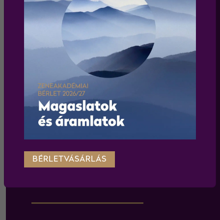
Elfogadom az
adatkezelési tájékoztatót
feliratkozás
WEBSHOP
BÉRLETVÁSÁRLÁS
Körülnézek a webshopban