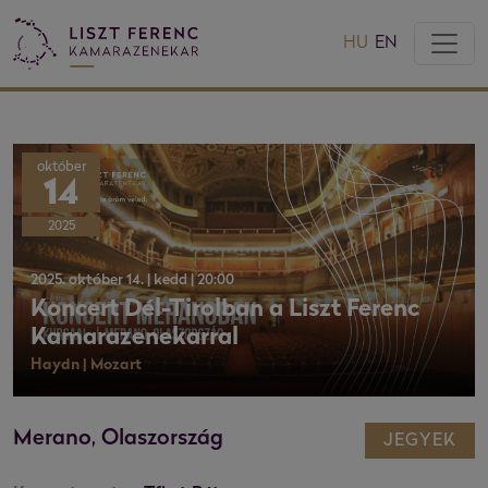
HU
EN
október
14
2025
2025. október 14. | kedd | 20:00
Koncert Dél-Tirolban a Liszt Ferenc
Kamarazenekarral
Haydn | Mozart
Merano, Olaszország
JEGYEK