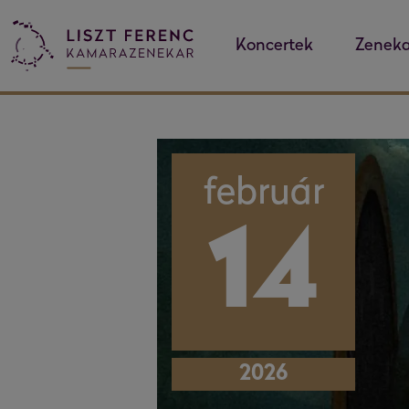
Koncertek
Zeneka
február
14
2026