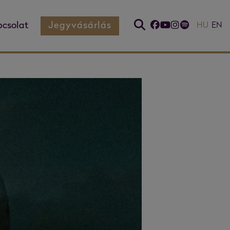
csolat
Jegyvásárlás
HU
EN