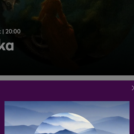
 | 20:00
ka
es ünnepen a BMC - Budapest Music Center-ben találkozunk kö