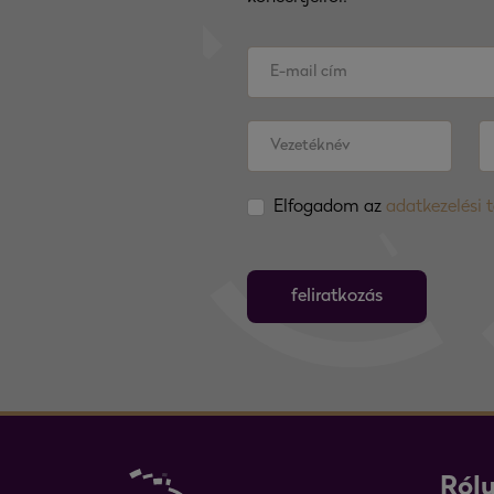
Elfogadom az
adatkezelési 
feliratkozás
Ról