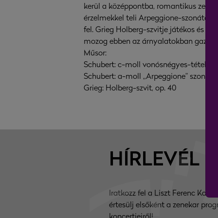
kerül a középpontba, romantikus zenei
érzelmekkel teli Arpeggione-szonáta műv
fel. Grieg Holberg-szvitje játékos és 
mozog ebben az árnyalatokban gazdag k
Műsor:
Schubert: c-moll vonósnégyes-tétel („
Schubert: a-moll „Arpeggione” szonáta,
Grieg: Holberg-szvit, op. 40
HÍRLEVÉL
Iratkozz fel a Liszt Ferenc Kama
értesülj elsőként a zenekar prog
koncertjeiről!