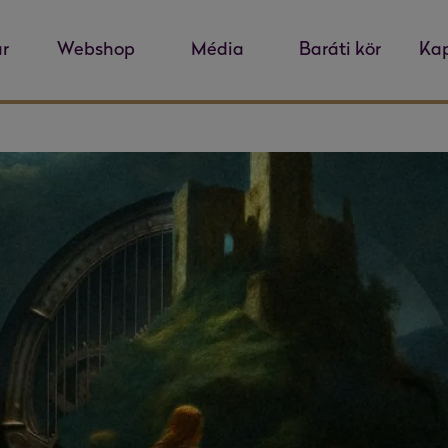
r
Webshop
Média
Baráti kör
Kap