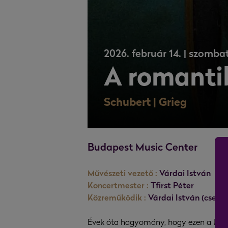
2026. február 14. | szombat
A romanti
Schubert | Grieg
Budapest Music Center
Művészeti vezető :
Várdai István
Koncertmester :
Tfirst Péter
Közreműködik :
Várdai István (cselló)
Évek óta hagyomány, hogy ezen a kedv