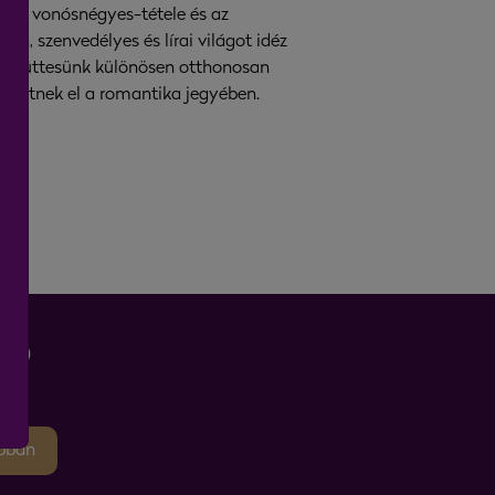
radt vonósnégyes-tétele és az
an, szenvedélyes és lírai világot idéz
n. Együttesünk különösen otthonosan
thetnek el a romantika jegyében.
P
pban