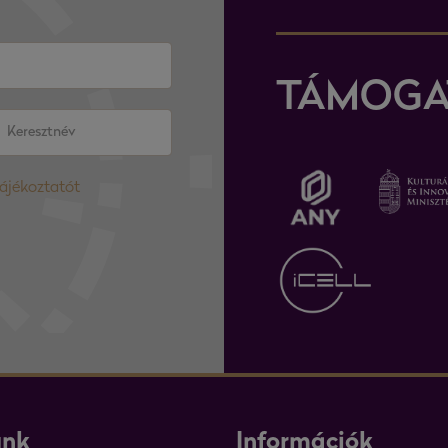
TÁMOGA
tájékoztatót
unk
Információk