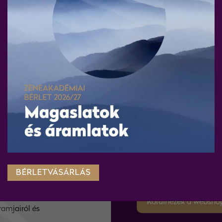
 képek, mégis két egészen más hangulat. Schubert torzóban ma
észeti vezetőnk, Várdai István szólójával, vonószenekari átiratb
elegáns tisztelgés a barokk formák előtt, romantikus hangzásba
amarazenei térben, így egy bensőséges és emelkedett órát töl
Quartettsatz”), D 703 – vonószenekari előadásban
 D 821 – átirat csellóra és vonószenekarra
WEBSHO
BÉRLETVÁSÁRLÁS
razenekar hírlevelére és
Körülnézek a websho
ramjairól és