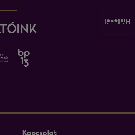
Hírlevél
TÓINK
Kapcsolat