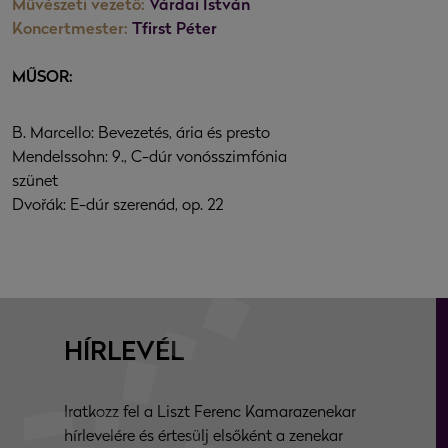
Művészeti vezető:
Várdai István
Koncertmester:
Tfirst Péter
MŰSOR:
B. Marcello: Bevezetés, ária és presto
Mendelssohn: 9., C-dúr vonósszimfónia
szünet
Dvořák: E-dúr szerenád, op. 22
HÍRLEVÉL
Iratkozz fel a Liszt Ferenc Kamarazenekar
hírlevelére és értesülj elsőként a zenekar