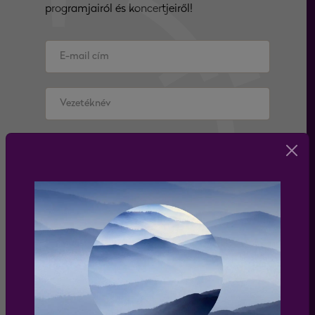
programjairól és koncertjeiről!
Elfogadom az
adatkezelési tájékoztatót
feliratkozás