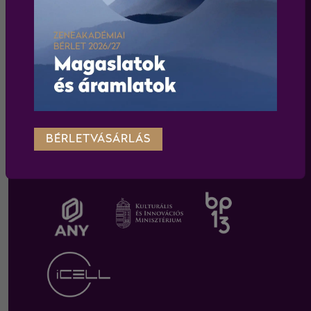
WEBSHOP
Körülnézek a webshopban
BÉRLETVÁSÁRLÁS
TÁMOGATÓINK