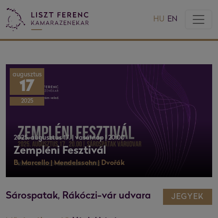
HU
EN
augusztus
17
2025
2025. augusztus 17. | vasárnap | 20:00
Zempléni Fesztivál
B. Marcello | Mendelssohn | Dvořák
Sárospatak, Rákóczi-vár udvara
JEGYEK